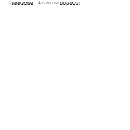
Bosma ko'rinish
Yuklab olish:
pdf (31.05 KB)