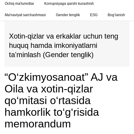
Ochiq ma'lumotlar
Korrupsiyaga qarshi kurashish
Ma'naviyat sarchashmasi
Gender tenglik
ESG
Bog‘lanish
Xotin-qizlar va erkaklar uchun teng
huquq hamda imkoniyatlarni
taʼminlash (Gender tenglik)
“O‘zkimyosanoat” AJ va
Oila va xotin-qizlar
qo‘mitasi o‘rtasida
hamkorlik to‘g‘risida
memorandum