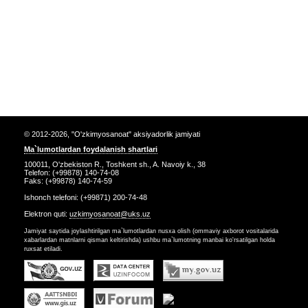
© 2012-2026, "O'zkimyosanoat" aksiyadorlik jamiyati
Ma`lumotlardan foydalanish shartlari
100011, O'zbekiston R., Toshkent sh., A. Navoiy k., 38
Telefon: (+99878) 140-74-08
Faks: (+99878) 140-74-59
Ishonch telefoni: (+99871) 200-74-48
Elektron quti:
uzkimyosanoat@uks.uz
Jamiyat saytida joylashtirilgan ma`lumotlardan nusxa olish (ommaviy axborot vositalarida
xabarlardan matnlarni qisman keltirishda) ushbu ma`lumotning manbai ko'rsatilgan holda
ruxsat etiladi.