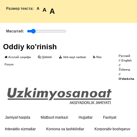
Размер текста:
A
A
A
Масштаб:
Oddiy ko'rinish
Русский
Асосий саҳифа
Qidirish
Veb-sayt xaritasi
Rss
//
English
Forum
//
Ўзбекча
//
O'zbekcha
Jamiyat haqida
Matbuot markazi
Hujjatlar
Faoliyat
Interaktiv xizmatlar
Korxona va tashkilotlar
Korporativ boshqaruv