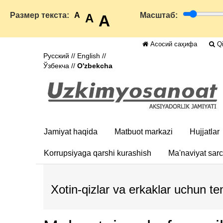
Размер текста:
A
Масштаб:
A
A
Асосий саҳифа
Qi
Русский
//
English
//
Ўзбекча
//
O'zbekcha
Jamiyat haqida
Matbuot markazi
Hujjatlar
Korrupsiyaga qarshi kurashish
Ma'naviyat sar
Xotin-qizlar va erkaklar uchun t