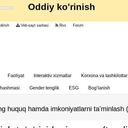
Oddiy ko'rinish
dirish
Veb-sayt xaritasi
Rss
Forum
Faoliyat
Interaktiv xizmatlar
Korxona va tashkilotlar
chashmasi
Gender tenglik
ESG
Bog‘lanish
eng huquq hamda imkoniyatlarni taʼminlash 