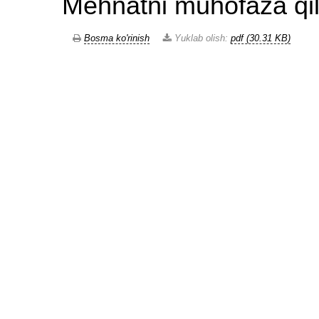
Mehnatni muhofaza qili
Bosma ko'rinish
Yuklab olish:
pdf (30.31 KB)