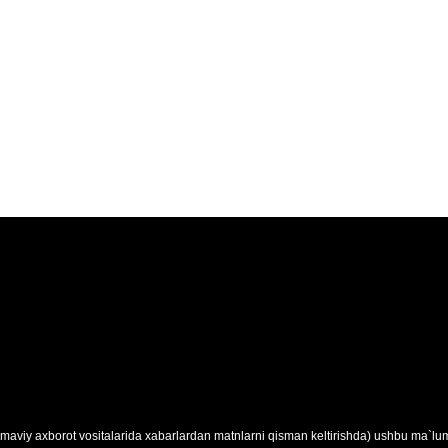
maviy axborot vositalarida xabarlardan matnlarni qisman keltirishda) ushbu ma`lumo