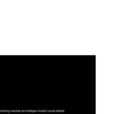
tning manbai ko'rsatilgan holda ruxsat etiladi.