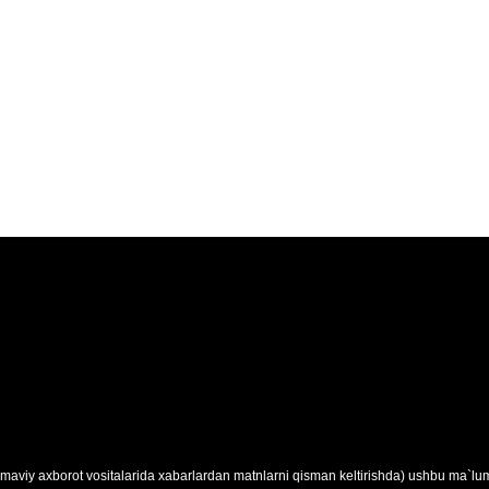
maviy axborot vositalarida xabarlardan matnlarni qisman keltirishda) ushbu ma`lumo