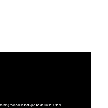
tning manbai ko'rsatilgan holda ruxsat etiladi.