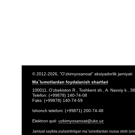
© 2012-2026, "O'zkimyosanoat" aksiyadorlik jamiyati
Ma`lumotlardan foydalanish shartlari
100011, O'zbekiston R., Toshkent sh., A. Navoiy k., 38
Telefon: (+99878) 140-74-08
Faks: (+99878) 140-74-59
Ishonch telefoni: (+99871) 200-74-48
Elektron quti:
uzkimyosanoat@uks.uz
Jamiyat saytida joylashtirilgan ma`lumotlardan nusxa olish (om