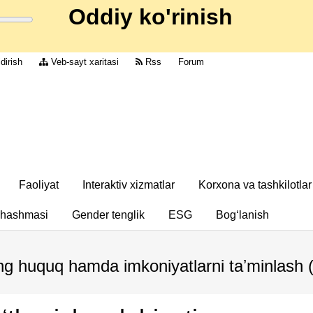
Oddiy ko'rinish
dirish
Veb-sayt xaritasi
Rss
Forum
Faoliyat
Interaktiv xizmatlar
Korxona va tashkilotlar
chashmasi
Gender tenglik
ESG
Bog‘lanish
eng huquq hamda imkoniyatlarni taʼminlash 