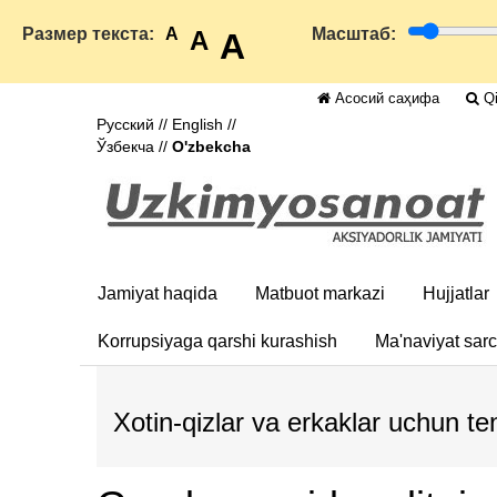
Размер текста:
A
Масштаб:
A
A
Асосий саҳифа
Qi
Русский
//
English
//
Ўзбекча
//
O'zbekcha
Jamiyat haqida
Matbuot markazi
Hujjatlar
Korrupsiyaga qarshi kurashish
Ma'naviyat sar
Xotin-qizlar va erkaklar uchun t