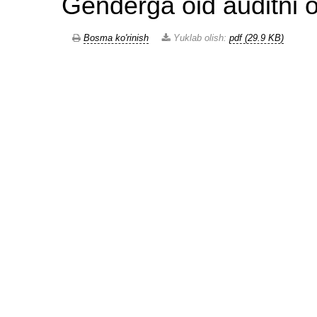
Genderga oid auditni o
Bosma ko'rinish
Yuklab olish:
pdf (29.9 KB)