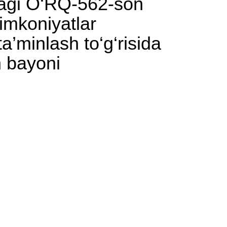
dagi O‘RQ-562-son
imkoniyatlar
ta’minlash to‘g‘risida
n bayoni