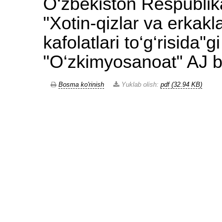
O‘zbekiston Respublik
"Xotin-qizlar va erkak
kafolatlari to‘g‘risida"
"O‘zkimyosanoat" AJ bo
Bosma ko'rinish
Yuklab olish:
pdf (32.94 KB)