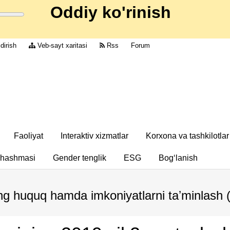
Oddiy ko'rinish
dirish
Veb-sayt xaritasi
Rss
Forum
Faoliyat
Interaktiv xizmatlar
Korxona va tashkilotlar
chashmasi
Gender tenglik
ESG
Bog‘lanish
eng huquq hamda imkoniyatlarni taʼminlash 