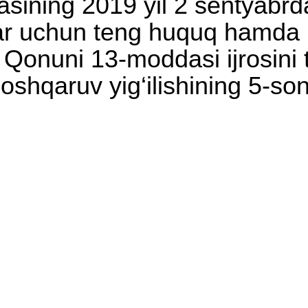
asining 2019 yil 2 sentyabr
lar uchun teng huquq hamda 
gi Qonuni 13-moddasi ijrosini 
shqaruv yig‘ilishining 5-so