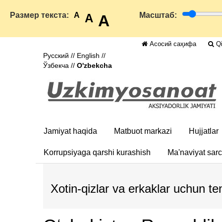
Размер текста:
A
Масштаб:
A
A
Асосий саҳифа
Qi
Русский
//
English
//
Ўзбекча
//
O'zbekcha
Jamiyat haqida
Matbuot markazi
Hujjatlar
Korrupsiyaga qarshi kurashish
Ma'naviyat sar
Xotin-qizlar va erkaklar uchun t