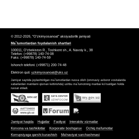
© 2012-2026, "O'zkimyosanoat" aksiyadorlik jamiyati
Ma`lumotlardan foydalanish shartlari
100011, O'zbekiston R., Toshkent sh., A. Navoiy k., 38
Telefon: (+99878) 140-74-08
Faks: (+99878) 140-74-59
Ishonch telefoni: (+99871) 200-74-48
Elektron quti:
uzkimyosanoat@uks.uz
Jamiyat saytida joylashtirilgan ma`lumotlardan nusxa olish (ommaviy axborot vositalarida
xabarlardan matnlarni qisman keltirishda) ushbu ma`lumotning manbai ko'rsatilgan holda
ruxsat etiladi.
Jamiyat haqida
Hujjatlar
Faoliyat
Interaktiv xizmatlar
Korxona va tashkilotlar
Korporativ boshqaruv
Ochiq ma'lumotlar
Korrupsiyaga qarshi kurashish
Ma'naviyat sarchashmasi