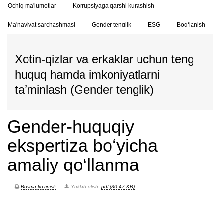
Ochiq ma'lumotlar
Korrupsiyaga qarshi kurashish
Ma'naviyat sarchashmasi
Gender tenglik
ESG
Bog‘lanish
Xotin-qizlar va erkaklar uchun teng
huquq hamda imkoniyatlarni
taʼminlash (Gender tenglik)
Gender-huquqiy
ekspertiza bo‘yicha
amaliy qo‘llanma
Bosma ko'rinish
Yuklab olish:
pdf (30.47 KB)