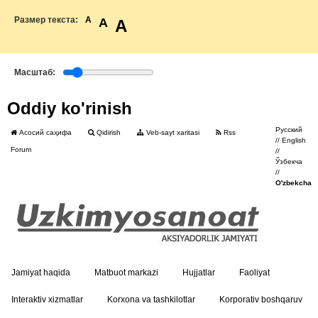
Размер текста:
A
A
A
Масштаб:
Oddiy ko'rinish
Русский
Асосий саҳифа
Qidirish
Veb-sayt xaritasi
Rss
//
English
Forum
//
Ўзбекча
//
O'zbekcha
Jamiyat haqida
Matbuot markazi
Hujjatlar
Faoliyat
Interaktiv xizmatlar
Korxona va tashkilotlar
Korporativ boshqaruv