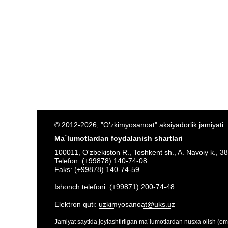
© 2012-2026, "O'zkimyosanoat" aksiyadorlik jamiyati
Ma`lumotlardan foydalanish shartlari
100011, O'zbekiston R., Toshkent sh., A. Navoiy k., 38
Telefon: (+99878) 140-74-08
Faks: (+99878) 140-74-59
Ishonch telefoni: (+99871) 200-74-48
Elektron quti:
uzkimyosanoat@uks.uz
Jamiyat saytida joylashtirilgan ma`lumotlardan nusxa olish (om