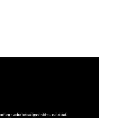
tning manbai ko'rsatilgan holda ruxsat etiladi.