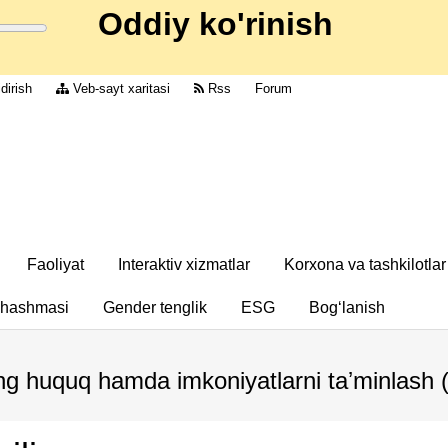
Oddiy ko'rinish
dirish
Veb-sayt xaritasi
Rss
Forum
Faoliyat
Interaktiv xizmatlar
Korxona va tashkilotlar
chashmasi
Gender tenglik
ESG
Bog‘lanish
eng huquq hamda imkoniyatlarni taʼminlash 