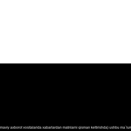
maviy axborot vositalarida xabarlardan matnlarni qisman keltirishda) ushbu ma`lumo