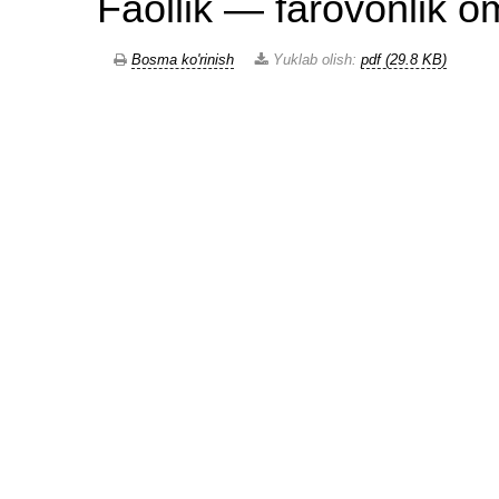
Faollik — farovonlik om
Bosma ko'rinish
Yuklab olish:
pdf (29.8 KB)