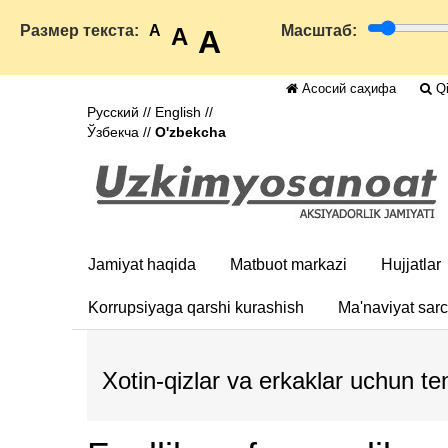
Размер текста:
A
Масштаб:
A
A
Асосий саҳифа
Qi
Русский
//
English
//
Ўзбекча
//
O'zbekcha
Jamiyat haqida
Matbuot markazi
Hujjatlar
Korrupsiyaga qarshi kurashish
Ma'naviyat sar
Xotin-qizlar va erkaklar uchun t