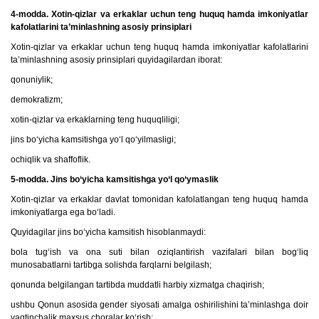
4-modda. Xotin-qizlar va erkaklar uchun teng huquq hamda imkoniyatlar
kafolatlarini ta’minlashning asosiy prinsiplari
Xotin-qizlar va erkaklar uchun teng huquq hamda imkoniyatlar kafolatlarini
ta’minlashning asosiy prinsiplari quyidagilardan iborat:
qonuniylik;
demokratizm;
xotin-qizlar va erkaklarning teng huquqliligi;
jins bo‘yicha kamsitishga yo‘l qo‘yilmasligi;
ochiqlik va shaffoflik.
5-modda. Jins bo‘yicha kamsitishga yo‘l qo‘ymaslik
Xotin-qizlar va erkaklar davlat tomonidan kafolatlangan teng huquq hamda
imkoniyatlarga ega bo‘ladi.
Quyidagilar jins bo‘yicha kamsitish hisoblanmaydi:
bola tug‘ish va ona suti bilan oziqlantirish vazifalari bilan bog‘liq
munosabatlarni tartibga solishda farqlarni belgilash;
qonunda belgilangan tartibda muddatli harbiy xizmatga chaqirish;
ushbu Qonun asosida gender siyosati amalga oshirilishini ta’minlashga doir
vaqtinchalik maxsus choralar ko‘rish;