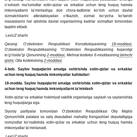
o‘xshash ma’lumotlar xotin-qizlar va erkaklar uchun teng huquq hamda
imkoniyatlarni ta’minlashga doir chora-tadbirlar ko‘rish uchun davlat
xizmatchilarini attestatsiyadan o‘tkazish, xizmat bo‘yicha ko‘tarish
masalalarini hal qilishda davlat organlarining kadrlar xizmatlari tomonidan
taqdim etiladi.
LexUZ sharhi
Qarang: O‘zbekiston Respublikasi Konstitutsiyasining
18-moddasi
,
O‘zbekiston Respublikasining “O‘zbekiston Respublikasining fuqaroligi
to‘g‘risida”gi Qonunining
2-moddasi
, Mehnat kodeksi 6-moddasining
birinchi
qismi
, Oila kodeksining
2-moddasi
.
4-bob. Saylov huquqlarini amalga oshirishda xotin-qizlar va erkaklar
uchun teng huquq hamda imkoniyatlar kafolatlari
18-modda. Saylov huquqlarini amalga oshirishda xotin-qizlar va erkaklar
uchun teng huquq hamda imkoniyatlarni ta’minlash
Xotin-qizlar va erkaklar hokimiyat vakillik organlariga saylash va saylanishda
teng huquqlarga ega.
Siyosiy partiyalar tomonidan O‘zbekiston Respublikasi Oliy Majlisi
Qonunchilik palatasi va xalq deputatlari mahalliy Kengashlari deputatligiga
nomzodlar ko‘rsatishda xotin-qizlar va erkaklar uchun teng huquq hamda
imkoniyatlar ta’minlanadi.
LexUZ sharhi