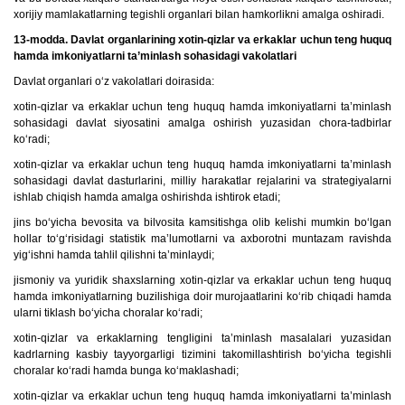
xorijiy mamlakatlarning tegishli organlari bilan hamkorlikni amalga oshiradi.
13-modda. Davlat organlarining xotin-qizlar va erkaklar uchun teng huquq
hamda imkoniyatlarni ta’minlash sohasidagi vakolatlari
Davlat organlari o‘z vakolatlari doirasida:
xotin-qizlar va erkaklar uchun teng huquq hamda imkoniyatlarni ta’minlash
sohasidagi davlat siyosatini amalga oshirish yuzasidan chora-tadbirlar
ko‘radi;
xotin-qizlar va erkaklar uchun teng huquq hamda imkoniyatlarni ta’minlash
sohasidagi davlat dasturlarini, milliy harakatlar rejalarini va strategiyalarni
ishlab chiqish hamda amalga oshirishda ishtirok etadi;
jins bo‘yicha bevosita va bilvosita kamsitishga olib kelishi mumkin bo‘lgan
hollar to‘g‘risidagi statistik ma’lumotlarni va axborotni muntazam ravishda
yig‘ishni hamda tahlil qilishni ta’minlaydi;
jismoniy va yuridik shaxslarning xotin-qizlar va erkaklar uchun teng huquq
hamda imkoniyatlarning buzilishiga doir murojaatlarini ko‘rib chiqadi hamda
ularni tiklash bo‘yicha choralar ko‘radi;
xotin-qizlar va erkaklarning tengligini ta’minlash masalalari yuzasidan
kadrlarning kasbiy tayyorgarligi tizimini takomillashtirish bo‘yicha tegishli
choralar ko‘radi hamda bunga ko‘maklashadi;
xotin-qizlar va erkaklar uchun teng huquq hamda imkoniyatlarni ta’minlash