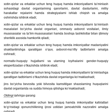
xotin-qizlar va erkaklar uchun teng huquq hamda imkoniyatlarni ta’minlash
sohasidagi davlat organlarining qarorlarini, davlat dasturlarini, milliy
harakatlar rejalarini hamda strategiyalarni ishlab chiqish va amalga
oshirishda ishtirok etadi;
xotin-qizlar va erkaklar uchun teng huquq hamda imkoniyatlarni ta’minlash
masalalari bo‘yicha davlat organlari, ommaviy axborot vositalari, ilmiy
muassasalar va ta’lim muassasalari hamda boshqa tashkilotlar bilan ijtimoiy
sheriklik asosida hamkorlik qiladi;
xotin-qizlar va erkaklar uchun teng huquq hamda imkoniyatlar madaniyatini
shakllantirishga qaratilgan o‘quv, axborot-ma’rifiy tadbirlarini amalga
oshiradi;
normativ-huquqiy hujjatlarni va ularning loyihalarini gender-huquqiy
ekspertizadan o‘tkazishda ishtirok etadi;
xotin-qizlar va erkaklar uchun teng huquq hamda imkoniyatlarni ta’minlashga
qaratilgan tadbirlarni o‘tkazishda davlat organlariga ko‘maklashadi;
jins bo‘yicha bevosita yoki bilvosita kamsitilgan shaxslarning huquqlarini
davlat organlarida va sudda himoya qilishga ko‘maklashadi;
Oldingi
tahrirga qarang.
xotin-qizlar va erkaklar uchun teng huquq hamda imkoniyatlar kafolatlari
to‘g‘risidagi qonunchilikning ijrosi ustidan jamoatchilik nazoratini amalga
oshiradi.