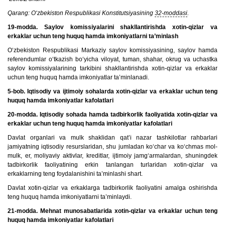
Qarang: O‘zbekiston Respublikasi Konstitutsiyasining
32-moddasi
.
19-modda. Saylov komissiyalarini shakllantirishda xotin-qizlar va
erkaklar uchun teng huquq hamda imkoniyatlarni ta’minlash
O‘zbekiston Respublikasi Markaziy saylov komissiyasining, saylov hamda
referendumlar o‘tkazish bo‘yicha viloyat, tuman, shahar, okrug va uchastka
saylov komissiyalarining tarkibini shakllantirishda xotin-qizlar va erkaklar
uchun teng huquq hamda imkoniyatlar ta’minlanadi.
5-bob. Iqtisodiy va ijtimoiy sohalarda xotin-qizlar va erkaklar uchun teng
huquq hamda imkoniyatlar kafolatlari
20-modda. Iqtisodiy sohada hamda tadbirkorlik faoliyatida xotin-qizlar va
erkaklar uchun teng huquq hamda imkoniyatlar kafolatlari
Davlat organlari va mulk shaklidan qat’i nazar tashkilotlar rahbarlari
jamiyatning iqtisodiy resurslaridan, shu jumladan ko‘char va ko‘chmas mol-
mulk, er, moliyaviy aktivlar, kreditlar, ijtimoiy jamg‘armalardan, shuningdek
tadbirkorlik faoliyatining erkin tanlangan turlaridan xotin-qizlar va
erkaklarning teng foydalanishini ta’minlashi shart.
Davlat xotin-qizlar va erkaklarga tadbirkorlik faoliyatini amalga oshirishda
teng huquq hamda imkoniyatlarni ta’minlaydi.
21-modda. Mehnat munosabatlarida xotin-qizlar va erkaklar uchun teng
huquq hamda imkoniyatlar kafolatlari