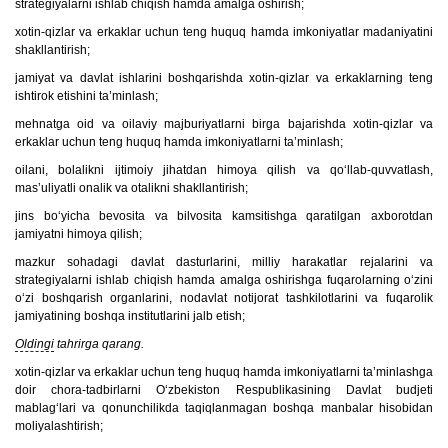
strategiyalarni ishlab chiqish hamda amalga oshirish;
xotin-qizlar va erkaklar uchun teng huquq hamda imkoniyatlar madaniyatini
shakllantirish;
jamiyat va davlat ishlarini boshqarishda xotin-qizlar va erkaklarning teng
ishtirok etishini ta’minlash;
mehnatga oid va oilaviy majburiyatlarni birga bajarishda xotin-qizlar va
erkaklar uchun teng huquq hamda imkoniyatlarni ta’minlash;
oilani, bolalikni ijtimoiy jihatdan himoya qilish va qo‘llab-quvvatlash,
mas’uliyatli onalik va otalikni shakllantirish;
jins bo‘yicha bevosita va bilvosita kamsitishga qaratilgan axborotdan
jamiyatni himoya qilish;
mazkur sohadagi davlat dasturlarini, milliy harakatlar rejalarini va
strategiyalarni ishlab chiqish hamda amalga oshirishga fuqarolarning o‘zini
o‘zi boshqarish organlarini, nodavlat notijorat tashkilotlarini va fuqarolik
jamiyatining boshqa institutlarini jalb etish;
Oldingi
tahrirga qarang.
xotin-qizlar va erkaklar uchun teng huquq hamda imkoniyatlarni ta’minlashga
doir chora-tadbirlarni O‘zbekiston Respublikasining Davlat budjeti
mablag‘lari va qonunchilikda taqiqlanmagan boshqa manbalar hisobidan
moliyalashtirish;