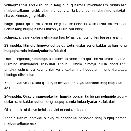
xotin-qizlar va erkaklar uchun teng huquq hamda imkoniyatlarni ta’minlash
majburiyatlarini tashkilotlarning va ular tarkibiy bo‘linmalarining vakolatli
shaxsi zimmasiga yuklatish;
ishga qabul qilish va xizmat bo‘yicha ko‘tarishda xotin-qizlar va erkaklar
uchun teng huquq hamda imkoniyatlarni yaratish;
xotin-qizlar va erkaklar mehnatiga haq to‘lashda notenglikni bartaraf etish.
23-modda. Ijtimoiy himoya sohasida xotin-qizlar va erkaklar uchun teng
huquq hamda imkoniyatlar kafolatlari
Davlat organlari, shuningdek mulkchilik shaklidan qat’i nazar tashkilotlar va
ularning mansabdor shaxslari aholini ijtimoiy himoya qilish choralarini
amalga oshirishda xotin-qizlar va erkaklarning huquqlarini teng darajada
hisobga olishi shart.
Xotin-qizlar va erkaklar ijtimoiy imtiyozlardan foydalanishda teng huquqlarga
ega.
24-modda. Oilaviy munosabatlar hamda bolalar tarbiyasi sohasida xotin-
qizlar va erkaklar uchun teng huquq hamda imkoniyatlar kafolatlari
Oila, onalik, otalik va bolalik davlat muhofazasidadir.
Xotin-qizlar va erkaklar oilaviy munosabatlar sohasida teng huquq hamda
majburiyatlarga ega.