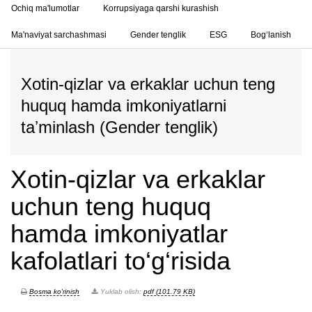
Ochiq ma'lumotlar
Korrupsiyaga qarshi kurashish
Ma'naviyat sarchashmasi
Gender tenglik
ESG
Bog‘lanish
Xotin-qizlar va erkaklar uchun teng
huquq hamda imkoniyatlarni
taʼminlash (Gender tenglik)
Xotin-qizlar va erkaklar
uchun teng huquq
hamda imkoniyatlar
kafolatlari to‘g‘risida
Bosma ko'rinish
Yuklab olish:
pdf (101.79 KB)