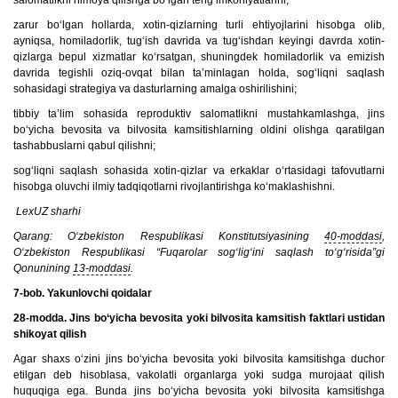
salomatlikni himoya qilishga bo‘lgan teng imkoniyatlarini;
zarur bo‘lgan hollarda, xotin-qizlarning turli ehtiyojlarini hisobga olib,
ayniqsa, homiladorlik, tug‘ish davrida va tug‘ishdan keyingi davrda xotin-
qizlarga bepul xizmatlar ko‘rsatgan, shuningdek homiladorlik va emizish
davrida tegishli oziq-ovqat bilan ta’minlagan holda, sog‘liqni saqlash
sohasidagi strategiya va dasturlarning amalga oshirilishini;
tibbiy ta’lim sohasida reproduktiv salomatlikni mustahkamlashga, jins
bo‘yicha bevosita va bilvosita kamsitishlarning oldini olishga qaratilgan
tashabbuslarni qabul qilishni;
sog‘liqni saqlash sohasida xotin-qizlar va erkaklar o‘rtasidagi tafovutlarni
hisobga oluvchi ilmiy tadqiqotlarni rivojlantirishga ko‘maklashishni.
LexUZ sharhi
Qarang: O‘zbekiston Respublikasi Konstitutsiyasining
40-moddasi
,
O‘zbekiston Respublikasi “Fuqarolar sog‘lig‘ini saqlash to‘g‘risida”gi
Qonunining
13-moddasi
.
7-bob. Yakunlovchi qoidalar
28-modda. Jins bo‘yicha bevosita yoki bilvosita kamsitish faktlari ustidan
shikoyat qilish
Agar shaxs o‘zini jins bo‘yicha bevosita yoki bilvosita kamsitishga duchor
etilgan deb hisoblasa, vakolatli organlarga yoki sudga murojaat qilish
huquqiga ega. Bunda jins bo‘yicha bevosita yoki bilvosita kamsitishga