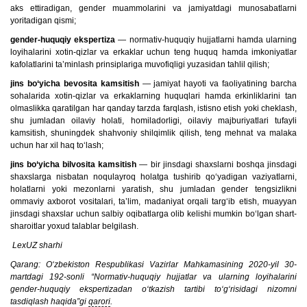
aks ettiradigan, gender muammolarini va jamiyatdagi munosabatlarni
yoritadigan qismi;
gender-huquqiy ekspertiza
— normativ-huquqiy hujjatlarni hamda ularning
loyihalarini xotin-qizlar va erkaklar uchun teng huquq hamda imkoniyatlar
kafolatlarini ta’minlash prinsiplariga muvofiqligi yuzasidan tahlil qilish;
jins bo‘yicha bevosita kamsitish
— jamiyat hayoti va faoliyatining barcha
sohalarida xotin-qizlar va erkaklarning huquqlari hamda erkinliklarini tan
olmaslikka qaratilgan har qanday tarzda farqlash, istisno etish yoki cheklash,
shu jumladan oilaviy holati, homiladorligi, oilaviy majburiyatlari tufayli
kamsitish, shuningdek shahvoniy shilqimlik qilish, teng mehnat va malaka
uchun har xil haq to‘lash;
jins bo‘yicha bilvosita kamsitish
— bir jinsdagi shaxslarni boshqa jinsdagi
shaxslarga nisbatan noqulayroq holatga tushirib qo‘yadigan vaziyatlarni,
holatlarni yoki mezonlarni yaratish, shu jumladan gender tengsizlikni
ommaviy axborot vositalari, ta’lim, madaniyat orqali targ‘ib etish, muayyan
jinsdagi shaxslar uchun salbiy oqibatlarga olib kelishi mumkin bo‘lgan shart-
sharoitlar yoxud talablar belgilash.
LexUZ sharhi
Qarang: O‘zbekiston Respublikasi Vazirlar Mahkamasining 2020-yil 30-
martdagi 192-sonli “Normativ-huquqiy hujjatlar va ularning loyihalarini
gender-huquqiy ekspertizadan o‘tkazish tartibi to‘g‘risidagi nizomni
tasdiqlash haqida”gi
qarori
.