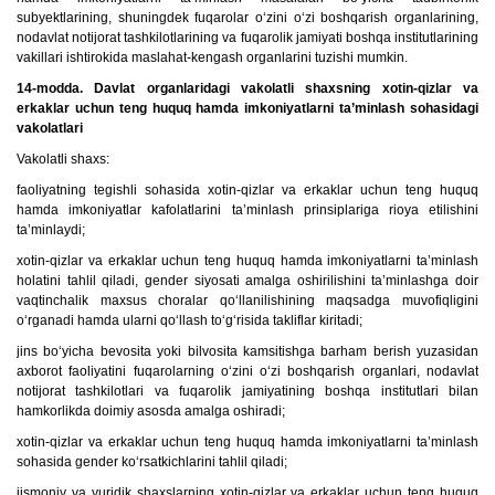
subyektlarining, shuningdek fuqarolar o‘zini o‘zi boshqarish organlarining,
nodavlat notijorat tashkilotlarining va fuqarolik jamiyati boshqa institutlarining
vakillari ishtirokida maslahat-kengash organlarini tuzishi mumkin.
14-modda. Davlat organlaridagi vakolatli shaxsning xotin-qizlar va
erkaklar uchun teng huquq hamda imkoniyatlarni ta’minlash sohasidagi
vakolatlari
Vakolatli shaxs:
faoliyatning tegishli sohasida xotin-qizlar va erkaklar uchun teng huquq
hamda imkoniyatlar kafolatlarini ta’minlash prinsiplariga rioya etilishini
ta’minlaydi;
xotin-qizlar va erkaklar uchun teng huquq hamda imkoniyatlarni ta’minlash
holatini tahlil qiladi, gender siyosati amalga oshirilishini ta’minlashga doir
vaqtinchalik maxsus choralar qo‘llanilishining maqsadga muvofiqligini
o‘rganadi hamda ularni qo‘llash to‘g‘risida takliflar kiritadi;
jins bo‘yicha bevosita yoki bilvosita kamsitishga barham berish yuzasidan
axborot faoliyatini fuqarolarning o‘zini o‘zi boshqarish organlari, nodavlat
notijorat tashkilotlari va fuqarolik jamiyatining boshqa institutlari bilan
hamkorlikda doimiy asosda amalga oshiradi;
xotin-qizlar va erkaklar uchun teng huquq hamda imkoniyatlarni ta’minlash
sohasida gender ko‘rsatkichlarini tahlil qiladi;
jismoniy va yuridik shaxslarning xotin-qizlar va erkaklar uchun teng huquq