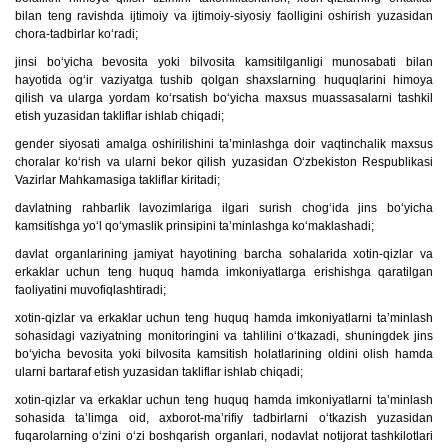
bilan teng ravishda ijtimoiy va ijtimoiy-siyosiy faolligini oshirish yuzasidan
chora-tadbirlar ko‘radi;
jinsi bo‘yicha bevosita yoki bilvosita kamsitilganligi munosabati bilan
hayotida og‘ir vaziyatga tushib qolgan shaxslarning huquqlarini himoya
qilish va ularga yordam ko‘rsatish bo‘yicha maxsus muassasalarni tashkil
etish yuzasidan takliflar ishlab chiqadi;
gender siyosati amalga oshirilishini ta’minlashga doir vaqtinchalik maxsus
choralar ko‘rish va ularni bekor qilish yuzasidan O‘zbekiston Respublikasi
Vazirlar Mahkamasiga takliflar kiritadi;
davlatning rahbarlik lavozimlariga ilgari surish chog‘ida jins bo‘yicha
kamsitishga yo‘l qo‘ymaslik prinsipini ta’minlashga ko‘maklashadi;
davlat organlarining jamiyat hayotining barcha sohalarida xotin-qizlar va
erkaklar uchun teng huquq hamda imkoniyatlarga erishishga qaratilgan
faoliyatini muvofiqlashtiradi;
xotin-qizlar va erkaklar uchun teng huquq hamda imkoniyatlarni ta’minlash
sohasidagi vaziyatning monitoringini va tahlilini o‘tkazadi, shuningdek jins
bo‘yicha bevosita yoki bilvosita kamsitish holatlarining oldini olish hamda
ularni bartaraf etish yuzasidan takliflar ishlab chiqadi;
xotin-qizlar va erkaklar uchun teng huquq hamda imkoniyatlarni ta’minlash
sohasida ta’limga oid, axborot-ma’rifiy tadbirlarni o‘tkazish yuzasidan
fuqarolarning o‘zini o‘zi boshqarish organlari, nodavlat notijorat tashkilotlari