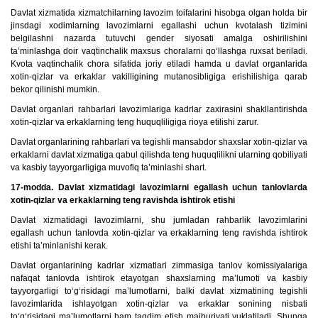
Davlat xizmatida xizmatchilarning lavozim toifalarini hisobga olgan holda bir
jinsdagi xodimlarning lavozimlarni egallashi uchun kvotalash tizimini
belgilashni nazarda tutuvchi gender siyosati amalga oshirilishini
ta’minlashga doir vaqtinchalik maxsus choralarni qo‘llashga ruxsat beriladi.
Kvota vaqtinchalik chora sifatida joriy etiladi hamda u davlat organlarida
xotin-qizlar va erkaklar vakilligining mutanosibligiga erishilishiga qarab
bekor qilinishi mumkin.
Davlat organlari rahbarlari lavozimlariga kadrlar zaxirasini shakllantirishda
xotin-qizlar va erkaklarning teng huquqliligiga rioya etilishi zarur.
Davlat organlarining rahbarlari va tegishli mansabdor shaxslar xotin-qizlar va
erkaklarni davlat xizmatiga qabul qilishda teng huquqlilikni ularning qobiliyati
va kasbiy tayyorgarligiga muvofiq ta’minlashi shart.
17-modda. Davlat xizmatidagi lavozimlarni egallash uchun tanlovlarda
xotin-qizlar va erkaklarning teng ravishda ishtirok etishi
Davlat xizmatidagi lavozimlarni, shu jumladan rahbarlik lavozimlarini
egallash uchun tanlovda xotin-qizlar va erkaklarning teng ravishda ishtirok
etishi ta’minlanishi kerak.
Davlat organlarining kadrlar xizmatlari zimmasiga tanlov komissiyalariga
nafaqat tanlovda ishtirok etayotgan shaxslarning ma’lumoti va kasbiy
tayyorgarligi to‘g‘risidagi ma’lumotlarni, balki davlat xizmatining tegishli
lavozimlarida ishlayotgan xotin-qizlar va erkaklar sonining nisbati
to‘g‘risidagi ma’lumotlarni ham taqdim etish majburiyati yuklatiladi. Shunga