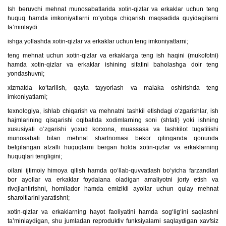
Ish beruvchi mehnat munosabatlarida xotin-qizlar va erkaklar uchun teng
huquq hamda imkoniyatlarni ro‘yobga chiqarish maqsadida quyidagilarni
ta’minlaydi:
ishga yollashda xotin-qizlar va erkaklar uchun teng imkoniyatlarni;
teng mehnat uchun xotin-qizlar va erkaklarga teng ish haqini (mukofotni)
hamda xotin-qizlar va erkaklar ishining sifatini baholashga doir teng
yondashuvni;
xizmatda ko‘tarilish, qayta tayyorlash va malaka oshirishda teng
imkoniyatlarni;
texnologiya, ishlab chiqarish va mehnatni tashkil etishdagi o‘zgarishlar, ish
hajmlarining qisqarishi oqibatida xodimlarning soni (shtati) yoki ishning
xususiyati o‘zgarishi yoxud korxona, muassasa va tashkilot tugatilishi
munosabati bilan mehnat shartnomasi bekor qilinganda qonunda
belgilangan afzalli huquqlarni bergan holda xotin-qizlar va erkaklarning
huquqlari tengligini;
oilani ijtimoiy himoya qilish hamda qo‘llab-quvvatlash bo‘yicha farzandlari
bor ayollar va erkaklar foydalana oladigan amaliyotni joriy etish va
rivojlantirishni, homilador hamda emizikli ayollar uchun qulay mehnat
sharoitlarini yaratishni;
xotin-qizlar va erkaklarning hayot faoliyatini hamda sog‘lig‘ini saqlashni
ta’minlaydigan, shu jumladan reproduktiv funksiyalarni saqlaydigan xavfsiz