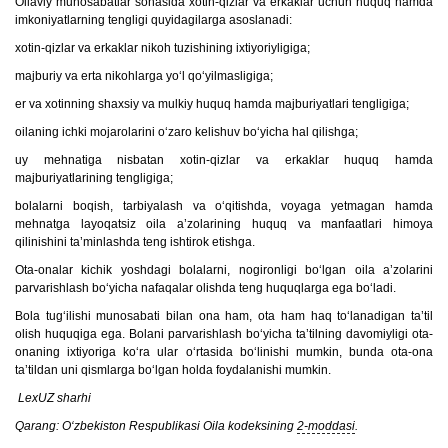
Oilaviy munosabatlar sohasida xotin-qizlar va erkaklar uchun huquq hamda
imkoniyatlarning tengligi quyidagilarga asoslanadi:
xotin-qizlar va erkaklar nikoh tuzishining ixtiyoriyligiga;
majburiy va erta nikohlarga yo‘l qo‘yilmasligiga;
er va xotinning shaxsiy va mulkiy huquq hamda majburiyatlari tengligiga;
oilaning ichki mojarolarini o‘zaro kelishuv bo‘yicha hal qilishga;
uy mehnatiga nisbatan xotin-qizlar va erkaklar huquq hamda
majburiyatlarining tengligiga;
bolalarni boqish, tarbiyalash va o‘qitishda, voyaga yetmagan hamda
mehnatga layoqatsiz oila a’zolarining huquq va manfaatlari himoya
qilinishini ta’minlashda teng ishtirok etishga.
Ota-onalar kichik yoshdagi bolalarni, nogironligi bo‘lgan oila a’zolarini
parvarishlash bo‘yicha nafaqalar olishda teng huquqlarga ega bo‘ladi.
Bola tug‘ilishi munosabati bilan ona ham, ota ham haq to‘lanadigan ta’til
olish huquqiga ega. Bolani parvarishlash bo‘yicha ta’tilning davomiyligi ota-
onaning ixtiyoriga ko‘ra ular o‘rtasida bo‘linishi mumkin, bunda ota-ona
ta’tildan uni qismlarga bo‘lgan holda foydalanishi mumkin.
LexUZ sharhi
Qarang: O‘zbekiston Respublikasi Oila kodeksining
2-moddasi
.