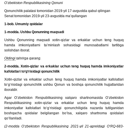
O‘zbekiston Respublikasining Qonuni
Qonunchilik palatasi tomonidan 2019-yil 17-avgustda qabul qilingan
Senat tomonidan 2019-yil 23-avgustda ma’qullangan
1-bob. Umumiy qoidalar
1-modda. Ushbu Qonunning maqsadi
Ushbu Qonunning maqsadi xotin-qizlar va erkaklar uchun teng huquq
hamda imkoniyatlarni ta’minlash sohasidagi munosabatlarni tartibga
solishdan iborat.
Oldingi
tahrirga qarang.
2-modda. Xotin-qizlar va erkaklar uchun teng huquq hamda imkoniyatlar
kafolatlari to‘g‘risidagi qonunchilik
Xotin-qizlar va erkaklar uchun teng huquq hamda imkoniyatlar kafolatlari
to‘g‘risidagi qonunchilik ushbu Qonun va boshqa qonunchilik hujjatlaridan
iboratdir.
Agar O‘zbekiston Respublikasining xalqaro shartnomasida O‘zbekiston
Respublikasining xotin-qizlar va erkaklar uchun teng huquq hamda
imkoniyatlar kafolatlari to‘g‘risidagi qonunchiligida nazarda tutilganidan
boshqacha qoidalar belgilangan bo‘lsa, xalqaro shartnoma qoidalari
qo‘llaniladi.
(2-modda O‘zbekiston Respublikasining 2021-yil 21-apreldagi O‘RQ-683-