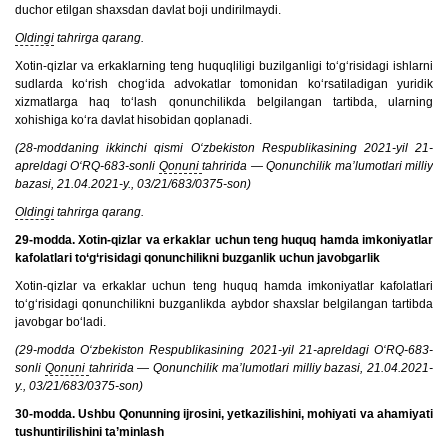
duchor etilgan shaxsdan davlat boji undirilmaydi.
Oldingi
tahrirga qarang.
Xotin-qizlar va erkaklarning teng huquqliligi buzilganligi to‘g‘risidagi ishlarni
sudlarda ko‘rish chog‘ida advokatlar tomonidan ko‘rsatiladigan yuridik
xizmatlarga haq to‘lash qonunchilikda belgilangan tartibda, ularning
xohishiga ko‘ra davlat hisobidan qoplanadi.
(28-moddaning ikkinchi qismi O‘zbekiston Respublikasining 2021-yil 21-
apreldagi O‘RQ-683-sonli
Qonuni
tahririda — Qonunchilik ma’lumotlari milliy
bazasi, 21.04.2021-y., 03/21/683/0375-son)
Oldingi
tahrirga qarang.
29-modda. Xotin-qizlar va erkaklar uchun teng huquq hamda imkoniyatlar
kafolatlari to‘g‘risidagi qonunchilikni buzganlik uchun javobgarlik
Xotin-qizlar va erkaklar uchun teng huquq hamda imkoniyatlar kafolatlari
to‘g‘risidagi qonunchilikni buzganlikda aybdor shaxslar belgilangan tartibda
javobgar bo‘ladi.
(29-modda O‘zbekiston Respublikasining 2021-yil 21-apreldagi O‘RQ-683-
sonli
Qonuni
tahririda — Qonunchilik ma’lumotlari milliy bazasi, 21.04.2021-
y., 03/21/683/0375-son)
30-modda. Ushbu Qonunning ijrosini, yetkazilishini, mohiyati va ahamiyati
tushuntirilishini ta’minlash