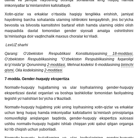
davlat va jamiyat hayotining boshqa sohalarida teng huquq hamda
imkoniyatlar ta’minlanishini kafolatlaydi.
Xotin-qizlar va erkaklar o‘rtasida haqiqiy tenglikka erishish, jamiyat
hayotining barcha sohalarida ularning ishtirokini kengaytirish, jins bo‘yicha
bevosita va bilvosita kamsitishni bartaraf etish hamda ularning oldini olish
maqsadida davlat tomonidan gender siyosati amalga oshirilishini
ta’minlashga doir vaqtinchalik maxsus choralar ko‘riladi.
LexUZ sharhi
Qarang: O‘zbekiston Respublikasi Konstitutsiyasining
18-moddasi
,
O‘zbekiston Respublikasining “O‘zbekiston Respublikasining fuqaroligi
to‘g‘risida”gi Qonunining
2-moddasi
, Mehnat kodeksi 6-moddasining
birinchi
qismi
, Oila kodeksining
2-moddasi
.
7-modda. Gender-huquqiy ekspertiza
Normativ-huquqiy hujjatlarning va ular loyihalarining gender-huquqiy
ekspertizasi davlat organlari va boshqa tashkilotlar tomonidan faoliyatning
tegishli yo‘nalishlari bo‘yicha o‘tkaziladi.
Normativ-huquqiy hujjatning yoki uning loyihasining xotin-qizlar va erkaklar
uchun teng huquq hamda imkoniyatlar kafolatlarini ta’minlash prinsiplariga
nomuvofiqligi aniqlangan taqdirda, gender-huquqiy ekspertiza xulosasi
ushbu normativ-huquqiy hujjatni ishlab chiqqan yoki qabul qilgan organga
ko‘rib chiqish uchun yuboriladi.