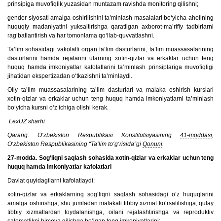
prinsipiga muvofiqlik yuzasidan muntazam ravishda monitoring qilishni;
gender siyosati amalga oshirilishini ta’minlash masalalari bo‘yicha aholining
huquqiy madaniyatini yuksaltirishga qaratilgan axborot-ma’rifiy tadbirlarni
rag‘batlantirish va har tomonlama qo‘llab-quvvatlashni.
Ta’lim sohasidagi vakolatli organ ta’lim dasturlarini, ta’lim muassasalarining
dasturlarini hamda rejalarini ularning xotin-qizlar va erkaklar uchun teng
huquq hamda imkoniyatlar kafolatlarini ta’minlash prinsiplariga muvofiqligi
jihatidan ekspertizadan o‘tkazishni ta’minlaydi.
Oliy ta’lim muassasalarining ta’lim dasturlari va malaka oshirish kurslari
xotin-qizlar va erkaklar uchun teng huquq hamda imkoniyatlarni ta’minlash
bo‘yicha kursni o‘z ichiga olishi kerak.
LexUZ sharhi
Qarang: O‘zbekiston Respublikasi Konstitutsiyasining
41-moddasi
,
O‘zbekiston Respublikasining “Ta’lim to‘g‘risida”gi
Qonuni
.
27-modda. Sog‘liqni saqlash sohasida xotin-qizlar va erkaklar uchun teng
huquq hamda imkoniyatlar kafolatlari
Davlat quyidagilarni kafolatlaydi:
xotin-qizlar va erkaklarning sog‘liqni saqlash sohasidagi o‘z huquqlarini
amalga oshirishga, shu jumladan malakali tibbiy xizmat ko‘rsatilishiga, qulay
tibbiy xizmatlardan foydalanishga, oilani rejalashtirishga va reproduktiv