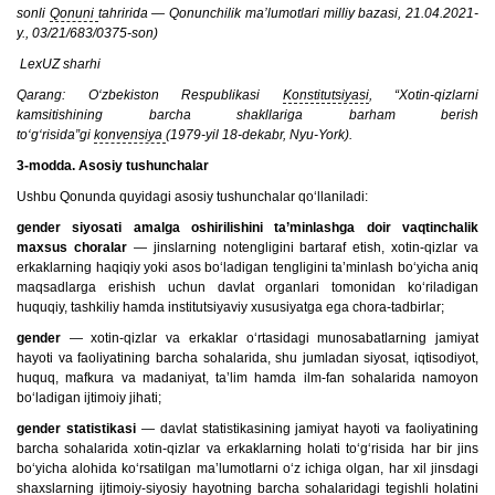
sonli
Qonuni
tahririda — Qonunchilik ma’lumotlari milliy bazasi, 21.04.2021-
y., 03/21/683/0375-son)
LexUZ sharhi
Qarang: O‘zbekiston Respublikasi
Konstitutsiyasi
, “Xotin-qizlarni
kamsitishining barcha shakllariga barham berish
to‘g‘risida”gi
konvensiya
(1979-yil 18-dekabr, Nyu-York).
3-modda. Asosiy tushunchalar
Ushbu Qonunda quyidagi asosiy tushunchalar qo‘llaniladi:
gender siyosati amalga oshirilishini ta’minlashga doir vaqtinchalik
maxsus choralar
— jinslarning notengligini bartaraf etish, xotin-qizlar va
erkaklarning haqiqiy yoki asos bo‘ladigan tengligini ta’minlash bo‘yicha aniq
maqsadlarga erishish uchun davlat organlari tomonidan ko‘riladigan
huquqiy, tashkiliy hamda institutsiyaviy xususiyatga ega chora-tadbirlar;
gender
— xotin-qizlar va erkaklar o‘rtasidagi munosabatlarning jamiyat
hayoti va faoliyatining barcha sohalarida, shu jumladan siyosat, iqtisodiyot,
huquq, mafkura va madaniyat, ta’lim hamda ilm-fan sohalarida namoyon
bo‘ladigan ijtimoiy jihati;
gender statistikasi
— davlat statistikasining jamiyat hayoti va faoliyatining
barcha sohalarida xotin-qizlar va erkaklarning holati to‘g‘risida har bir jins
bo‘yicha alohida ko‘rsatilgan ma’lumotlarni o‘z ichiga olgan, har xil jinsdagi
shaxslarning ijtimoiy-siyosiy hayotning barcha sohalaridagi tegishli holatini