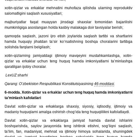
xotin-qizlar va erkaklar mehnatini muhofaza qilishda ularning reproduktiv
salomatligini saqlash xususiyatlari;
majburiyatlar faqat muayyan jinsdagi shaxslar tomonidan bajarilishi
mumkinligiga asoslangan holda kasbiy malakaga doir tavsiyalar berish;
qamoqda saqlash, jazoni ijro etish joylarida saqlash tartibi va shartlarini
hamda huquqiy jihatdan ta’sir ko‘rsatishning boshqa choralarini tartibga
solishda farqlarni belgilash;
xotin-qizlarning jamiyatdagi ijtimoiy mavqeyini mustahkamlashga, xotin-
qizlar va erkaklar uchun teng huquq hamda imkoniyatlarni ta’minlashga
qaratilgan ijobiy choralar.
LexUZ sharhi
Qarang: O‘zbekiston Respublikasi Konstitutsiyasining
46-moddasi
.
6-modda. Xotin-qizlar va erkaklar uchun teng huquq hamda imkoniyatlarni
ta’minlash kafolatlari
Davlat xotin-qizlar va erkaklarga shaxsiy, siyosiy, iqtisodiy, ijtimoiy va
madaniy huquqlarni amalga oshirish chog‘ida teng huquqlilikni kafolatlaydi.
Davlat xotin-qizlar va erkaklarga jamiyat hamda davlat ishlarini
boshqarishda, saylov jarayonida teng ishtirok etishni, sog‘liqni saqlash,
ta’lim, fan, madaniyat, mehnat va ijtimoiy himoya sohalarida, shuningdek