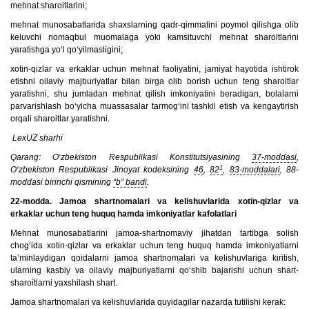
mehnat sharoitlarini;
mehnat munosabatlarida shaxslarning qadr-qimmatini poymol qilishga olib
keluvchi nomaqbul muomalaga yoki kamsituvchi mehnat sharoitlarini
yaratishga yo‘l qo‘yilmasligini;
xotin-qizlar va erkaklar uchun mehnat faoliyatini, jamiyat hayotida ishtirok
etishni oilaviy majburiyatlar bilan birga olib borish uchun teng sharoitlar
yaratishni, shu jumladan mehnat qilish imkoniyatini beradigan, bolalarni
parvarishlash bo‘yicha muassasalar tarmog‘ini tashkil etish va kengaytirish
orqali sharoitlar yaratishni.
LexUZ sharhi
Qarang: O‘zbekiston Respublikasi Konstitutsiyasining
37-moddasi
,
1
O‘zbekiston Respublikasi Jinoyat kodeksining
46
,
82
,
83-moddalari
, 88-
moddasi birinchi qismining
“b” bandi
.
22-modda. Jamoa shartnomalari va kelishuvlarida xotin-qizlar va
erkaklar uchun teng huquq hamda imkoniyatlar kafolatlari
Mehnat munosabatlarini jamoa-shartnomaviy jihatdan tartibga solish
chog‘ida xotin-qizlar va erkaklar uchun teng huquq hamda imkoniyatlarni
ta’minlaydigan qoidalarni jamoa shartnomalari va kelishuvlariga kiritish,
ularning kasbiy va oilaviy majburiyatlarni qo‘shib bajarishi uchun shart-
sharoitlarni yaxshilash shart.
Jamoa shartnomalari va kelishuvlarida quyidagilar nazarda tutilishi kerak: