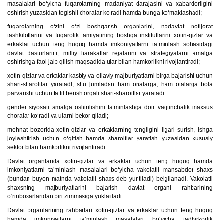
masalalari bo‘yicha fuqarolarning madaniyat darajasini va xabardorligini
oshirish yuzasidan tegishli choralar ko‘radi hamda bunga ko‘maklashadi;
fuqarolarning o‘zini o‘zi boshqarish organlarini, nodavlat notijorat
tashkilotlarini va fuqarolik jamiyatining boshqa institutlarini xotin-qizlar va
erkaklar uchun teng huquq hamda imkoniyatlarni ta’minlash sohasidagi
davlat dasturlarini, milliy harakatlar rejalarini va strategiyalarni amalga
oshirishga faol jalb qilish maqsadida ular bilan hamkorlikni rivojlantiradi;
xotin-qizlar va erkaklar kasbiy va oilaviy majburiyatlarni birga bajarishi uchun
shart-sharoitlar yaratadi, shu jumladan ham onalarga, ham otalarga bola
parvarishi uchun ta’til berish orqali shart-sharoitlar yaratadi;
gender siyosati amalga oshirilishini ta’minlashga doir vaqtinchalik maxsus
choralar ko‘radi va ularni bekor qiladi;
mehnat bozorida xotin-qizlar va erkaklarning tengligini ilgari surish, ishga
joylashtirish uchun o‘qitish hamda sharoitlar yaratish yuzasidan xususiy
sektor bilan hamkorlikni rivojlantiradi.
Davlat organlarida xotin-qizlar va erkaklar uchun teng huquq hamda
imkoniyatlarni ta’minlash masalalari bo‘yicha vakolatli mansabdor shaxs
(bundan buyon matnda vakolatli shaxs deb yuritiladi) belgilanadi. Vakolatli
shaxsning majburiyatlarini bajarish davlat organi rahbarining
o‘rinbosarlaridan biri zimmasiga yuklatiladi.
Davlat organlarining rahbarlari xotin-qizlar va erkaklar uchun teng huquq
hamda imkoniyatlarni ta’minlash masalalari bo‘yicha tadbirkorlik