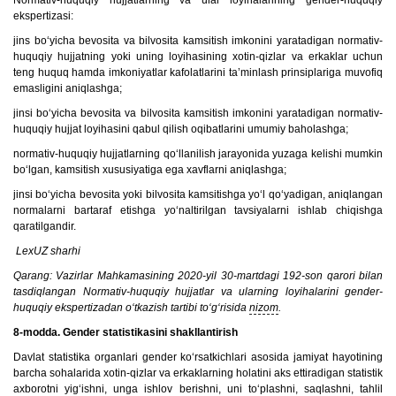
Normativ-huquqiy hujjatlarning va ular loyihalarining gender-huquqiy
ekspertizasi:
jins bo‘yicha bevosita va bilvosita kamsitish imkonini yaratadigan normativ-
huquqiy hujjatning yoki uning loyihasining xotin-qizlar va erkaklar uchun
teng huquq hamda imkoniyatlar kafolatlarini ta’minlash prinsiplariga muvofiq
emasligini aniqlashga;
jinsi bo‘yicha bevosita va bilvosita kamsitish imkonini yaratadigan normativ-
huquqiy hujjat loyihasini qabul qilish oqibatlarini umumiy baholashga;
normativ-huquqiy hujjatlarning qo‘llanilish jarayonida yuzaga kelishi mumkin
bo‘lgan, kamsitish xususiyatiga ega xavflarni aniqlashga;
jinsi bo‘yicha bevosita yoki bilvosita kamsitishga yo‘l qo‘yadigan, aniqlangan
normalarni bartaraf etishga yo‘naltirilgan tavsiyalarni ishlab chiqishga
qaratilgandir.
LexUZ sharhi
Qarang: Vazirlar Mahkamasining 2020-yil 30-martdagi 192-son qarori bilan
tasdiqlangan Normativ-huquqiy hujjatlar va ularning loyihalarini gender-
huquqiy ekspertizadan o‘tkazish tartibi to‘g‘risida
nizom
.
8-modda. Gender statistikasini shakllantirish
Davlat statistika organlari gender ko‘rsatkichlari asosida jamiyat hayotining
barcha sohalarida xotin-qizlar va erkaklarning holatini aks ettiradigan statistik
axborotni yig‘ishni, unga ishlov berishni, uni to‘plashni, saqlashni, tahlil