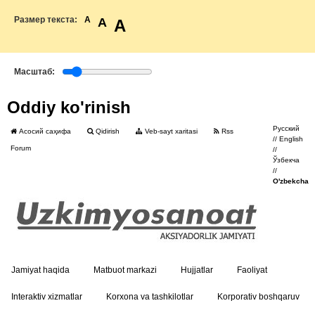
Размер текста:
A
A
A
Масштаб:
Oddiy ko'rinish
Русский
Асосий саҳифа
Qidirish
Veb-sayt xaritasi
Rss
//
English
Forum
//
Ўзбекча
//
O'zbekcha
Jamiyat haqida
Matbuot markazi
Hujjatlar
Faoliyat
Interaktiv xizmatlar
Korxona va tashkilotlar
Korporativ boshqaruv