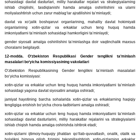
sohasidagi davlat dasturlari, milliy harakatlar rejalari va strategiyalarning
ishlab chiqilishi, tasdiqlanishi hamda amalga oshirilishini va ularni
moliyalashtirish uchun zarur mablag‘lar ajratilishini ta’minlaydi;
davlat va xo‘jalik boshqaruvi organlarining, mahalliy davlat hokimiyati
organlarining xotin-qizlar va erkaklar uchun teng huquq hamda
imkoniyatlarni ta’minlash sohasidagi hamkorligini ta’minlaydi;
gender siyosati amalga oshirilishini ta’minlashga doir vaqtinchalik maxsus
choralarni belgilaydi.
12-modda. O‘zbekiston Respublikasi Gender tenglikni ta’minlash
masalalari bo‘yicha komissiyasining vakolatlari
O‘zbekiston Respublikasining Gender tenglikni ta’minlash masalalari
bo‘yicha komissiyasi:
xotin-qizlar va erkaklar uchun teng huquq hamda imkoniyatlarni ta’minlash
sohasidagi yagona davlat siyosatini amalga oshiradi;
jamiyat hayotining barcha sohalarida xotin-qizlar va erkaklarning haqiqiy
tengligiga erishish bo‘yicha chora-tadbirlarni amalga oshiradi;
xotin-qizlar va erkaklar uchun teng huquq hamda imkoniyatlarni ta’minlash
sohasidagi davlat dasturlarini, milliy harakatlar rejalarini va strategiyalarni
ishlab chiqish hamda amalga oshirishda ishtirok etadi;
xotin-qizlarni ijtimoiy-huquqiy jihatdan qo‘llab-quvvatlash, onalik, otalik va
bolalikni himoya qilish tizimini takomillashtirish, xotin-qizlarning erkaklar