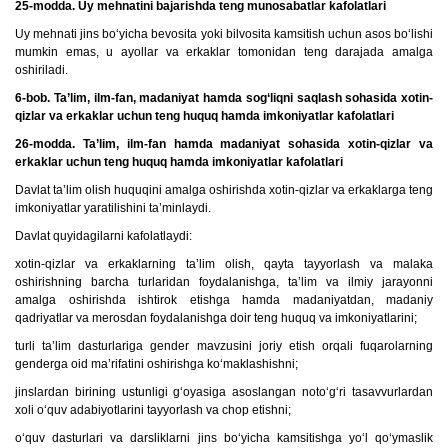
25-modda. Uy mehnatini bajarishda teng munosabatlar kafolatlari
Uy mehnati jins bo‘yicha bevosita yoki bilvosita kamsitish uchun asos bo‘lishi
mumkin emas, u ayollar va erkaklar tomonidan teng darajada amalga
oshiriladi.
6-bob. Ta’lim, ilm-fan, madaniyat hamda sog‘liqni saqlash sohasida xotin-
qizlar va erkaklar uchun teng huquq hamda imkoniyatlar kafolatlari
26-modda. Ta’lim, ilm-fan hamda madaniyat sohasida xotin-qizlar va
erkaklar uchun teng huquq hamda imkoniyatlar kafolatlari
Davlat ta’lim olish huquqini amalga oshirishda xotin-qizlar va erkaklarga teng
imkoniyatlar yaratilishini ta’minlaydi.
Davlat quyidagilarni kafolatlaydi:
xotin-qizlar va erkaklarning ta’lim olish, qayta tayyorlash va malaka
oshirishning barcha turlaridan foydalanishga, ta’lim va ilmiy jarayonni
amalga oshirishda ishtirok etishga hamda madaniyatdan, madaniy
qadriyatlar va merosdan foydalanishga doir teng huquq va imkoniyatlarini;
turli ta’lim dasturlariga gender mavzusini joriy etish orqali fuqarolarning
genderga oid ma’rifatini oshirishga ko‘maklashishni;
jinslardan birining ustunligi g‘oyasiga asoslangan noto‘g‘ri tasavvurlardan
xoli o‘quv adabiyotlarini tayyorlash va chop etishni;
o‘quv dasturlari va darsliklarni jins bo‘yicha kamsitishga yo‘l qo‘ymaslik