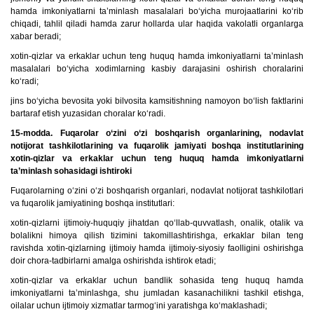
hamda imkoniyatlarni ta’minlash masalalari bo‘yicha murojaatlarini ko‘rib
chiqadi, tahlil qiladi hamda zarur hollarda ular haqida vakolatli organlarga
xabar beradi;
xotin-qizlar va erkaklar uchun teng huquq hamda imkoniyatlarni ta’minlash
masalalari bo‘yicha xodimlarning kasbiy darajasini oshirish choralarini
ko‘radi;
jins bo‘yicha bevosita yoki bilvosita kamsitishning namoyon bo‘lish faktlarini
bartaraf etish yuzasidan choralar ko‘radi.
15-modda. Fuqarolar o‘zini o‘zi boshqarish organlarining, nodavlat
notijorat tashkilotlarining va fuqarolik jamiyati boshqa institutlarining
xotin-qizlar va erkaklar uchun teng huquq hamda imkoniyatlarni
ta’minlash sohasidagi ishtiroki
Fuqarolarning o‘zini o‘zi boshqarish organlari, nodavlat notijorat tashkilotlari
va fuqarolik jamiyatining boshqa institutlari:
xotin-qizlarni ijtimoiy-huquqiy jihatdan qo‘llab-quvvatlash, onalik, otalik va
bolalikni himoya qilish tizimini takomillashtirishga, erkaklar bilan teng
ravishda xotin-qizlarning ijtimoiy hamda ijtimoiy-siyosiy faolligini oshirishga
doir chora-tadbirlarni amalga oshirishda ishtirok etadi;
xotin-qizlar va erkaklar uchun bandlik sohasida teng huquq hamda
imkoniyatlarni ta’minlashga, shu jumladan kasanachilikni tashkil etishga,
oilalar uchun ijtimoiy xizmatlar tarmog‘ini yaratishga ko‘maklashadi;