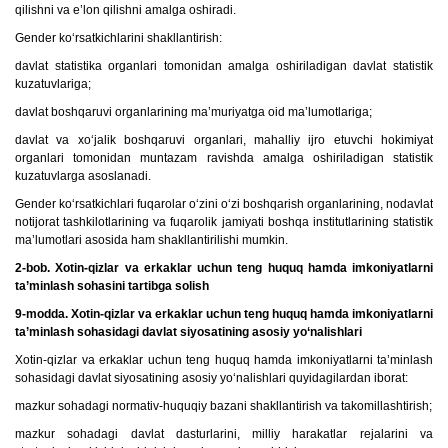
qilishni va e’lon qilishni amalga oshiradi.
Gender ko‘rsatkichlarini shakllantirish:
davlat statistika organlari tomonidan amalga oshiriladigan davlat statistik
kuzatuvlariga;
davlat boshqaruvi organlarining ma’muriyatga oid ma’lumotlariga;
davlat va xo‘jalik boshqaruvi organlari, mahalliy ijro etuvchi hokimiyat
organlari tomonidan muntazam ravishda amalga oshiriladigan statistik
kuzatuvlarga asoslanadi.
Gender ko‘rsatkichlari fuqarolar o‘zini o‘zi boshqarish organlarining, nodavlat
notijorat tashkilotlarining va fuqarolik jamiyati boshqa institutlarining statistik
ma’lumotlari asosida ham shakllantirilishi mumkin.
2-bob. Xotin-qizlar va erkaklar uchun teng huquq hamda imkoniyatlarni
ta’minlash sohasini tartibga solish
9-modda. Xotin-qizlar va erkaklar uchun teng huquq hamda imkoniyatlarni
ta’minlash sohasidagi davlat siyosatining asosiy yo‘nalishlari
Xotin-qizlar va erkaklar uchun teng huquq hamda imkoniyatlarni ta’minlash
sohasidagi davlat siyosatining asosiy yo‘nalishlari quyidagilardan iborat:
mazkur sohadagi normativ-huquqiy bazani shakllantirish va takomillashtirish;
mazkur sohadagi davlat dasturlarini, milliy harakatlar rejalarini va