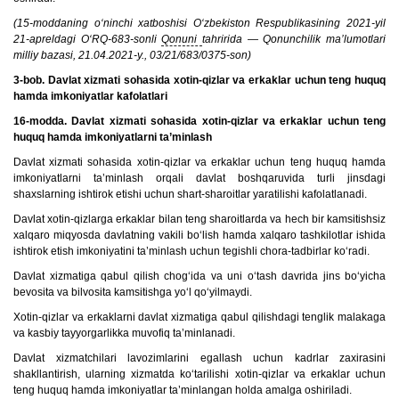
(15-moddaning o‘ninchi xatboshisi O‘zbekiston Respublikasining 2021-yil
21-apreldagi O‘RQ-683-sonli
Qonuni
tahririda — Qonunchilik ma’lumotlari
milliy bazasi, 21.04.2021-y., 03/21/683/0375-son)
3-bob. Davlat xizmati sohasida xotin-qizlar va erkaklar uchun teng huquq
hamda imkoniyatlar kafolatlari
16-modda. Davlat xizmati sohasida xotin-qizlar va erkaklar uchun teng
huquq hamda imkoniyatlarni ta’minlash
Davlat xizmati sohasida xotin-qizlar va erkaklar uchun teng huquq hamda
imkoniyatlarni ta’minlash orqali davlat boshqaruvida turli jinsdagi
shaxslarning ishtirok etishi uchun shart-sharoitlar yaratilishi kafolatlanadi.
Davlat xotin-qizlarga erkaklar bilan teng sharoitlarda va hech bir kamsitishsiz
xalqaro miqyosda davlatning vakili bo‘lish hamda xalqaro tashkilotlar ishida
ishtirok etish imkoniyatini ta’minlash uchun tegishli chora-tadbirlar ko‘radi.
Davlat xizmatiga qabul qilish chog‘ida va uni o‘tash davrida jins bo‘yicha
bevosita va bilvosita kamsitishga yo‘l qo‘yilmaydi.
Xotin-qizlar va erkaklarni davlat xizmatiga qabul qilishdagi tenglik malakaga
va kasbiy tayyorgarlikka muvofiq ta’minlanadi.
Davlat xizmatchilari lavozimlarini egallash uchun kadrlar zaxirasini
shakllantirish, ularning xizmatda ko‘tarilishi xotin-qizlar va erkaklar uchun
teng huquq hamda imkoniyatlar ta’minlangan holda amalga oshiriladi.