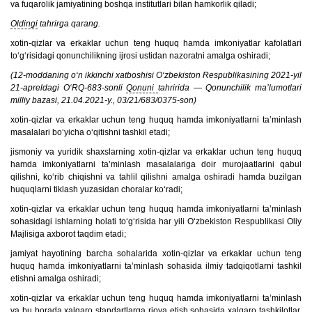
va fuqarolik jamiyatining boshqa institutlari bilan hamkorlik qiladi;
Oldingi
tahrirga qarang.
xotin-qizlar va erkaklar uchun teng huquq hamda imkoniyatlar kafolatlari
to‘g‘risidagi qonunchilikning ijrosi ustidan nazoratni amalga oshiradi;
(12-moddaning o‘n ikkinchi xatboshisi O‘zbekiston Respublikasining 2021-yil
21-apreldagi O‘RQ-683-sonli
Qonuni
tahririda — Qonunchilik ma’lumotlari
milliy bazasi, 21.04.2021-y., 03/21/683/0375-son)
xotin-qizlar va erkaklar uchun teng huquq hamda imkoniyatlarni ta’minlash
masalalari bo‘yicha o‘qitishni tashkil etadi;
jismoniy va yuridik shaxslarning xotin-qizlar va erkaklar uchun teng huquq
hamda imkoniyatlarni ta’minlash masalalariga doir murojaatlarini qabul
qilishni, ko‘rib chiqishni va tahlil qilishni amalga oshiradi hamda buzilgan
huquqlarni tiklash yuzasidan choralar ko‘radi;
xotin-qizlar va erkaklar uchun teng huquq hamda imkoniyatlarni ta’minlash
sohasidagi ishlarning holati to‘g‘risida har yili O‘zbekiston Respublikasi Oliy
Majlisiga axborot taqdim etadi;
jamiyat hayotining barcha sohalarida xotin-qizlar va erkaklar uchun teng
huquq hamda imkoniyatlarni ta’minlash sohasida ilmiy tadqiqotlarni tashkil
etishni amalga oshiradi;
xotin-qizlar va erkaklar uchun teng huquq hamda imkoniyatlarni ta’minlash
va bu borada xalqaro standartlarga rioya etish sohasida xalqaro tashkilotlar,