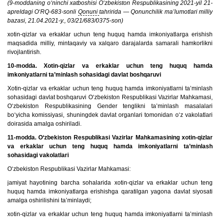
(9-moddaning o‘ninchi xatboshisi O‘zbekiston Respublikasining 2021-yil 21-
apreldagi O‘RQ-683-sonli
Qonuni
tahririda — Qonunchilik ma’lumotlari milliy
bazasi, 21.04.2021-y., 03/21/683/0375-son)
xotin-qizlar va erkaklar uchun teng huquq hamda imkoniyatlarga erishish
maqsadida milliy, mintaqaviy va xalqaro darajalarda samarali hamkorlikni
rivojlantirish.
10-modda. Xotin-qizlar va erkaklar uchun teng huquq hamda
imkoniyatlarni ta’minlash sohasidagi davlat boshqaruvi
Xotin-qizlar va erkaklar uchun teng huquq hamda imkoniyatlarni ta’minlash
sohasidagi davlat boshqaruvi O‘zbekiston Respublikasi Vazirlar Mahkamasi,
O‘zbekiston Respublikasining Gender tenglikni ta’minlash masalalari
bo‘yicha komissiyasi, shuningdek davlat organlari tomonidan o‘z vakolatlari
doirasida amalga oshiriladi.
11-modda. O‘zbekiston Respublikasi Vazirlar Mahkamasining xotin-qizlar
va erkaklar uchun teng huquq hamda imkoniyatlarni ta’minlash
sohasidagi vakolatlari
O‘zbekiston Respublikasi Vazirlar Mahkamasi:
jamiyat hayotining barcha sohalarida xotin-qizlar va erkaklar uchun teng
huquq hamda imkoniyatlarga erishishga qaratilgan yagona davlat siyosati
amalga oshirilishini ta’minlaydi;
xotin-qizlar va erkaklar uchun teng huquq hamda imkoniyatlarni ta’minlash