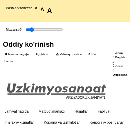
Размер текста:
A
A
A
Масштаб:
Oddiy ko'rinish
Русский
Асосий саҳифа
Qidirish
Veb-sayt xaritasi
Rss
//
English
Forum
//
Ўзбекча
//
O'zbekcha
Jamiyat haqida
Matbuot markazi
Hujjatlar
Faoliyat
Interaktiv xizmatlar
Korxona va tashkilotlar
Korporativ boshqaruv