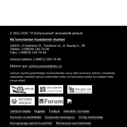
© 2012-2026, "O'zkimyosanoat" aksiyadorlik jamiyati
Ma`lumotlardan foydalanish shartlari
100011, O'zbekiston R., Toshkent sh., A. Navoiy k., 38
Telefon: (+99878) 140-74-08
Faks: (+99878) 140-74-59
Ishonch telefoni: (+99871) 200-74-48
Elektron quti:
uzkimyosanoat@uks.uz
Jamiyat saytida joylashtirilgan ma`lumotlardan nusxa olish (ommaviy axborot vositalarida
xabarlardan matnlarni qisman keltirishda) ushbu ma`lumotning manbai ko'rsatilgan holda
ruxsat etiladi.
Jamiyat haqida
Hujjatlar
Faoliyat
Interaktiv xizmatlar
Korxona va tashkilotlar
Korporativ boshqaruv
Ochiq ma'lumotlar
Korrupsiyaga qarshi kurashish
Ma'naviyat sarchashmasi