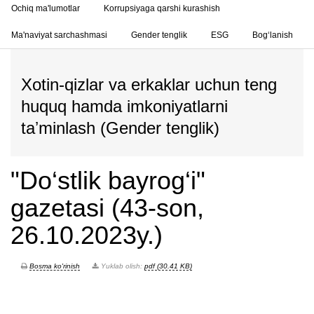
Ochiq ma'lumotlar
Korrupsiyaga qarshi kurashish
Ma'naviyat sarchashmasi
Gender tenglik
ESG
Bog‘lanish
Xotin-qizlar va erkaklar uchun teng
huquq hamda imkoniyatlarni
taʼminlash (Gender tenglik)
"Do‘stlik bayrog‘i"
gazetasi (43-son,
26.10.2023y.)
Bosma ko'rinish
Yuklab olish:
pdf (30.41 KB)