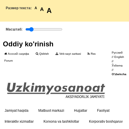
Размер текста:
A
A
A
Масштаб:
Oddiy ko'rinish
Русский
Асосий саҳифа
Qidirish
Veb-sayt xaritasi
Rss
//
English
Forum
//
Ўзбекча
//
O'zbekcha
Jamiyat haqida
Matbuot markazi
Hujjatlar
Faoliyat
Interaktiv xizmatlar
Korxona va tashkilotlar
Korporativ boshqaruv