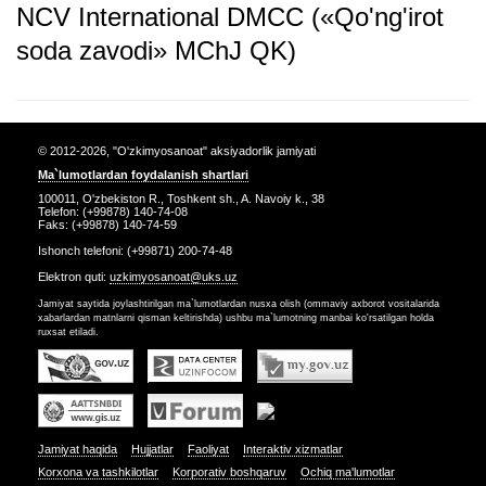
NCV International DMCC («Qo'ng'irot
soda zavodi» MChJ QK)
© 2012-2026, "O'zkimyosanoat" aksiyadorlik jamiyati
Ma`lumotlardan foydalanish shartlari
100011, O'zbekiston R., Toshkent sh., A. Navoiy k., 38
Telefon: (+99878) 140-74-08
Faks: (+99878) 140-74-59
Ishonch telefoni: (+99871) 200-74-48
Elektron quti:
uzkimyosanoat@uks.uz
Jamiyat saytida joylashtirilgan ma`lumotlardan nusxa olish (ommaviy axborot vositalarida
xabarlardan matnlarni qisman keltirishda) ushbu ma`lumotning manbai ko'rsatilgan holda
ruxsat etiladi.
Jamiyat haqida
Hujjatlar
Faoliyat
Interaktiv xizmatlar
Korxona va tashkilotlar
Korporativ boshqaruv
Ochiq ma'lumotlar