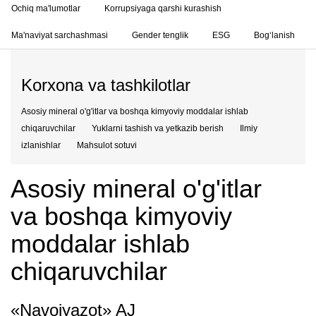
Ochiq ma'lumotlar
Korrupsiyaga qarshi kurashish
Ma'naviyat sarchashmasi
Gender tenglik
ESG
Bog‘lanish
Korxona va tashkilotlar
Asosiy mineral o'g'itlar va boshqa kimyoviy moddalar ishlab
chiqaruvchilar
Yuklarni tashish va yetkazib berish
Ilmiy
izlanishlar
Mahsulot sotuvi
Asosiy mineral o'g'itlar
va boshqa kimyoviy
moddalar ishlab
chiqaruvchilar
«Navoiyazot» AJ