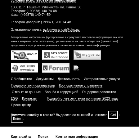
Условия использования информации
100011, г. Ташкент, Узбекистан ул. Навои, 38
Телефон: (+99878) 140-74-08
Факс: (+99878) 140-74-59
Телефон-доверия: (+99871) 200-74-48
Электронная почта:
uzkimyosanoat@uks.uz
Копирование информации (цитирование в средствах массовой информации тех или
иных сведений либо сообщений), размещенной на сайте общества (далее Сайт)
допускается при условии указания ссылки на источник такой информации.
Об обществе
Документы
Деятельность
Интерактивные услуги
Предприятия и организации
Корпоративное управление
Открытые данные
Борьба с коррупцией
Гендерное равенство
ESG
Контакты
Годовой отчет эмитента по итогам 2023 года
Пресс-центр
Заметили ошибку в тексте? Выделите ее мышкой и нажмите
Ctrl
+
Enter
.
Карта сайта
Поиск
Контактная информация