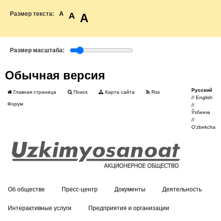
Размер текста:
A
A
A
Размер масштаба:
Обычная версия
Русский
Главная страница
Поиск
Карта сайта
Rss
//
English
Форум
//
Ўзбекча
//
O'zbekcha
Об обществе
Пресс-центр
Документы
Деятельность
Интерактивные услуги
Предприятия и организации