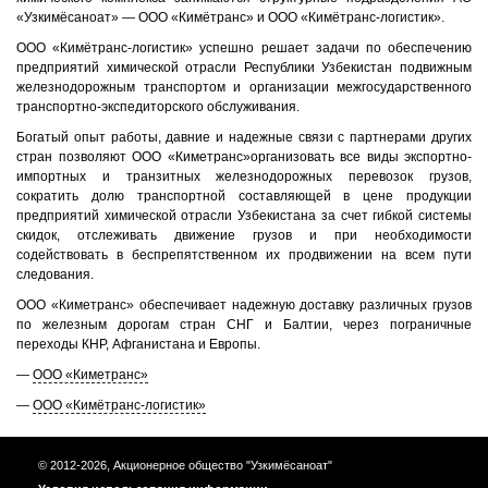
«Узкимёсаноат» — ООО «Кимётранс» и ООО «Кимётранс-логистик».
ООО «Кимётранс-логистик» успешно решает задачи по обеспечению
предприятий химической отрасли Республики Узбекистан подвижным
железнодорожным транспортом и организации межгосударственного
транспортно-экспедиторского обслуживания.
Богатый опыт работы, давние и надежные связи с партнерами других
стран позволяют ООО «Киметранс»организовать все виды экспортно-
импортных и транзитных железнодорожных перевозок грузов,
сократить долю транспортной составляющей в цене продукции
предприятий химической отрасли Узбекистана за счет гибкой системы
скидок, отслеживать движение грузов и при необходимости
содействовать в беспрепятственном их продвижении на всем пути
следования.
ООО «Киметранс» обеспечивает надежную доставку различных грузов
по железным дорогам стран СНГ и Балтии, через пограничные
переходы КНР, Афганистана и Европы.
—
ООО «Киметранс»
—
ООО «Кимётранс-логистик»
© 2012-2026, Акционерное общество "Узкимёсаноат"