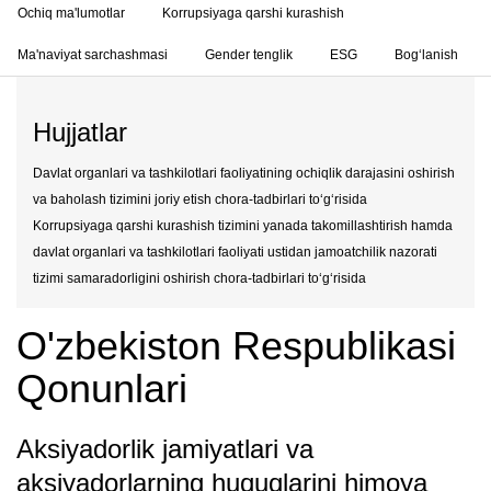
Ochiq ma'lumotlar
Korrupsiyaga qarshi kurashish
Ma'naviyat sarchashmasi
Gender tenglik
ESG
Bog‘lanish
Hujjatlar
Davlat organlari va tashkilotlari faoliyatining ochiqlik darajasini oshirish
va baholash tizimini joriy etish chora-tadbirlari to‘g‘risida
Korrupsiyaga qarshi kurashish tizimini yanada takomillashtirish hamda
davlat organlari va tashkilotlari faoliyati ustidan jamoatchilik nazorati
tizimi samaradorligini oshirish chora-tadbirlari to‘g‘risida
O'zbekiston Respublikasi
Qonunlari
Aksiyadorlik jamiyatlari va
aksiyadorlarning huquqlarini himoya