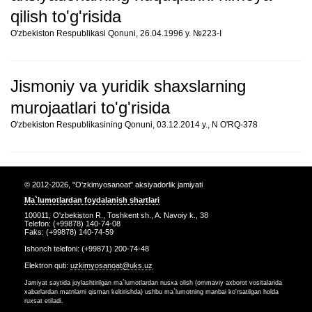
qilish to'g'risida
O'zbekiston Respublikasi Qonuni, 26.04.1996 y. №223-I
Jismoniy va yuridik shaxslarning
murojaatlari to'g'risida
O'zbekiston Respublikasining Qonuni, 03.12.2014 y., N O'RQ-378
© 2012-2026, "O'zkimyosanoat" aksiyadorlik jamiyati
Ma`lumotlardan foydalanish shartlari
100011, O'zbekiston R., Toshkent sh., A. Navoiy k., 38
Telefon: (+99878) 140-74-08
Faks: (+99878) 140-74-59
Ishonch telefoni: (+99871) 200-74-48
Elektron quti:
uzkimyosanoat@uks.uz
Jamiyat saytida joylashtirilgan ma`lumotlardan nusxa olish (ommaviy axborot vositalarida
xabarlardan matnlarni qisman keltirishda) ushbu ma`lumotning manbai ko'rsatilgan holda
ruxsat etiladi.