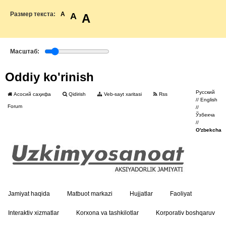
Размер текста:
A
A
A
Масштаб:
Oddiy ko'rinish
Русский
Асосий саҳифа
Qidirish
Veb-sayt xaritasi
Rss
//
English
Forum
//
Ўзбекча
//
O'zbekcha
Jamiyat haqida
Matbuot markazi
Hujjatlar
Faoliyat
Interaktiv xizmatlar
Korxona va tashkilotlar
Korporativ boshqaruv