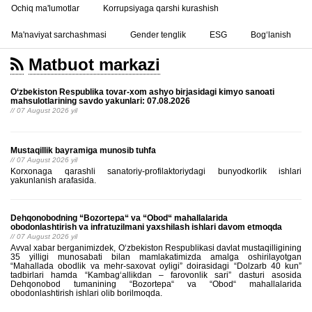
Ochiq ma'lumotlar
Korrupsiyaga qarshi kurashish
Ma'naviyat sarchashmasi
Gender tenglik
ESG
Bog‘lanish
Matbuot markazi
O‘zbekiston Respublika tovar-xom ashyo birjasidagi kimyo sanoati
mahsulotlarining savdo yakunlari: 07.08.2026
// 07 August 2026 yil
Mustaqillik bayramiga munosib tuhfa
// 07 August 2026 yil
Korxonaga qarashli sanatoriy-profilaktoriydagi bunyodkorlik ishlari
yakunlanish arafasida.
Dehqonobodning “Bozortepa“ va “Obod“ mahallalarida
obodonlashtirish va infratuzilmani yaxshilash ishlari davom etmoqda
// 07 August 2026 yil
Avval xabar berganimizdek, Oʻzbekiston Respublikasi davlat mustaqilligining
35 yilligi munosabati bilan mamlakatimizda amalga oshirilayotgan
“Mahallada obodlik va mehr-saxovat oyligi” doirasidagi “Dolzarb 40 kun”
tadbirlari hamda “Kambagʻallikdan – farovonlik sari” dasturi asosida
Dehqonobod tumanining “Bozortepa“ va “Obod“ mahallalarida
obodonlashtirish ishlari olib borilmoqda.