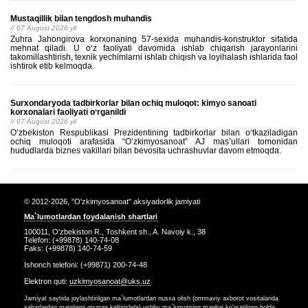
Mustaqillik bilan tengdosh muhandis
// 07 August 2026 yil
Zuhra Jahongirova korxonaning 57-sexida muhandis-konstruktor sifatida
mehnat qiladi. U o‘z faoliyati davomida ishlab chiqarish jarayonlarini
takomillashtirish, texnik yechimlarni ishlab chiqish va loyihalash ishlarida faol
ishtirok etib kelmoqda.
Surxondaryoda tadbirkorlar bilan ochiq muloqot: kimyo sanoati
korxonalari faoliyati oʻrganildi
// 07 August 2026 yil
Oʻzbekiston Respublikasi Prezidentining tadbirkorlar bilan oʻtkaziladigan
ochiq muloqoti arafasida “Oʻzkimyosanoat” AJ masʼullari tomonidan
hududlarda biznes vakillari bilan bevosita uchrashuvlar davom etmoqda.
© 2012-2026, "O'zkimyosanoat" aksiyadorlik jamiyati
Ma`lumotlardan foydalanish shartlari
100011, O'zbekiston R., Toshkent sh., A. Navoiy k., 38
Telefon: (+99878) 140-74-08
Faks: (+99878) 140-74-59
Ishonch telefoni: (+99871) 200-74-48
Elektron quti:
uzkimyosanoat@uks.uz
Jamiyat saytida joylashtirilgan ma`lumotlardan nusxa olish (ommaviy axborot vositalarida
xabarlardan matnlarni qisman keltirishda) ushbu ma`lumotning manbai ko'rsatilgan holda