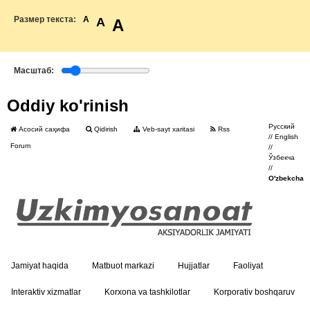
Размер текста:
A
A
A
Масштаб:
Oddiy ko'rinish
Русский
Асосий саҳифа
Qidirish
Veb-sayt xaritasi
Rss
//
English
Forum
//
Ўзбекча
//
O'zbekcha
Jamiyat haqida
Matbuot markazi
Hujjatlar
Faoliyat
Interaktiv xizmatlar
Korxona va tashkilotlar
Korporativ boshqaruv