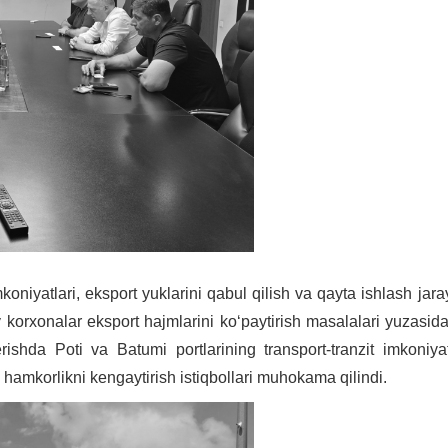
niyatlari, eksport yuklarini qabul qilish va qayta ishlash jarayon
 korxonalar eksport hajmlarini koʻpaytirish masalalari yuzasida
ishda Poti va Batumi portlarining transport-tranzit imkoniya
i hamkorlikni kengaytirish istiqbollari muhokama qilindi.