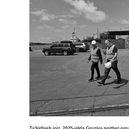
Taʼkidlash joiz, 2025-yilda Gruziya portlari o