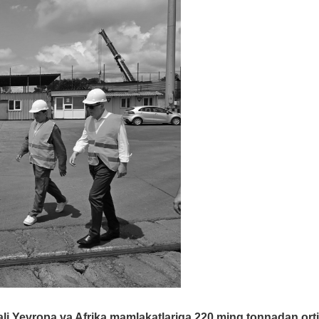
rqali Yevropa va Afrika mamlakatlariga 220 ming tonnadan ort