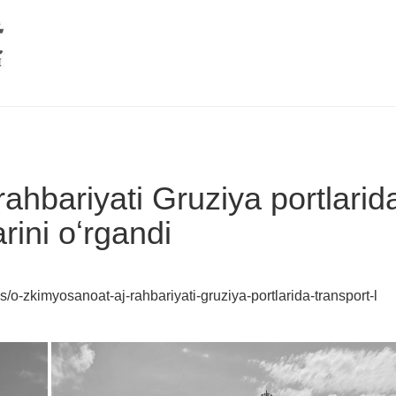
hbariyati Gruziya portlarida
rini oʻrgandi
/o-zkimyosanoat-aj-rahbariyati-gruziya-portlarida-transport-l