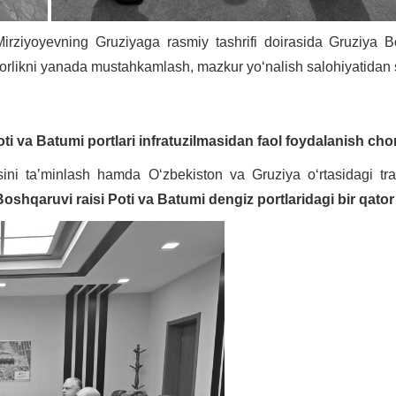
rziyoyevning Gruziyaga rasmiy tashrifi doirasida Gruziya Bo
orlikni yanada mustahkamlash, mazkur yoʻnalish salohiyatidan s
 va Batumi portlari infratuzilmasidan faol foydalanish choral
sini taʼminlash hamda Oʻzbekiston va Gruziya oʻrtasidagi tr
hqaruvi raisi Poti va Batumi dengiz portlaridagi bir qator 