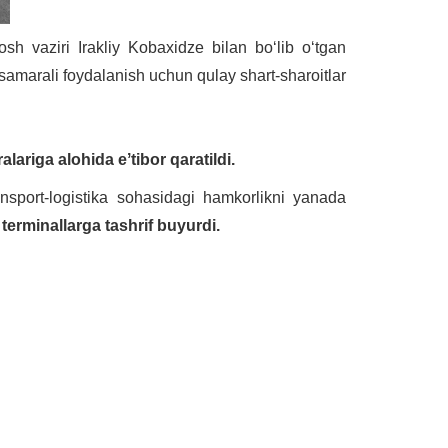
sh vaziri Irakliy Kobaxidze bilan boʻlib oʻtgan
amarali foydalanish uchun qulay shart-sharoitlar
ariga alohida eʼtibor qaratildi.
ansport-logistika sohasidagi hamkorlikni yanada
terminallarga tashrif buyurdi.