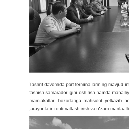
Tashrif davomida port terminallarining mavjud imko
tashish samaradorligini oshirish hamda mahalliy
mamlakatlari bozorlariga mahsulot yetkazib ber
jarayonlarini optimallashtirish va oʻzaro manfaatl