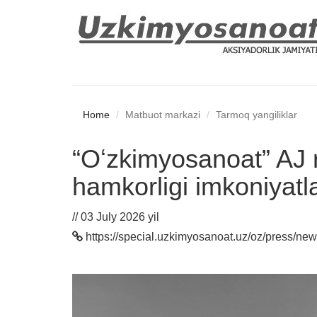
Home
Matbuot markazi
Tarmoq yangiliklar
“Oʻzkimyosanoat” AJ ra
hamkorligi imkoniyatla
// 03 July 2026 yil
https://special.uzkimyosanoat.uz/oz/press/news