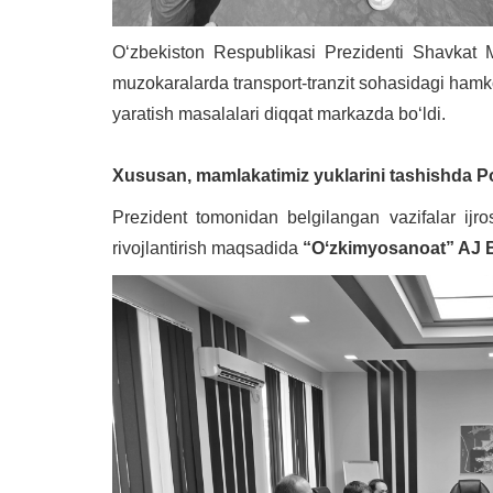
Oʻzbekiston Respublikasi Prezidenti Shavkat Mi
muzokaralarda transport-tranzit sohasidagi hamk
yaratish masalalari diqqat markazda boʻldi.
Xususan, mamlakatimiz yuklarini tashishda Poti
Prezident tomonidan belgilangan vazifalar ijro
rivojlantirish maqsadida
“Oʻzkimyosanoat” AJ Bos