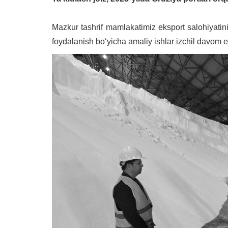
Mazkur tashrif mamlakatimiz eksport salohiyatini
foydalanish boʻyicha amaliy ishlar izchil davom e