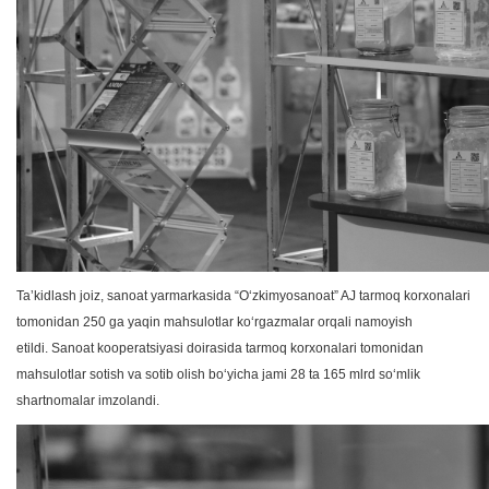
Taʼkidlash joiz, sanoat yarmarkasida “Oʻzkimyosanoat” AJ tarmoq korxonalari
tomonidan 250 ga yaqin mahsulotlar koʻrgazmalar orqali namoyish
etildi. Sanoat kooperatsiyasi doirasida tarmoq korxonalari tomonidan
mahsulotlar sotish va sotib olish boʻyicha jami 28 ta 165 mlrd soʻmlik
shartnomalar imzolandi.