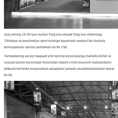
Joriy yilning 19-20-iyun kunlari Fargʻona viloyati Fargʻona shahridagi
“Olimpiya va paralimpiya sport turlariga tayyorlash markazi”da Hududiy
tarmoqalararo sanoat yarmarkasi boʻlib oʻtdi.
Yarmarkaning asosiy maqsadi yirik tarmoq korxonalariga mahalliy kichik va
xususiy biznes korxonalari tomonidan import oʻrnini bosuvchi mahsulotlarni
yetkazib berishda kooperatsiya aloqalarini yanada mustahkamlashdan iborat
boʻldi.