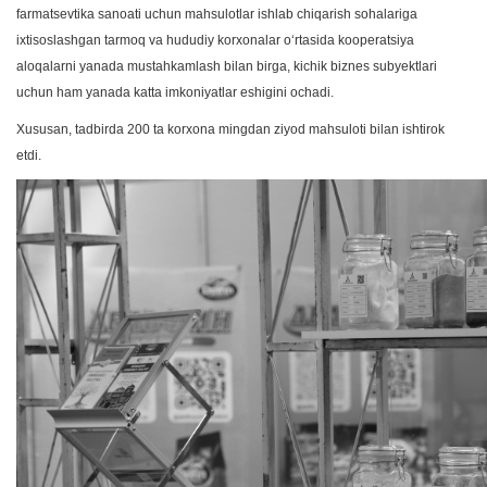
farmatsevtika sanoati uchun mahsulotlar ishlab chiqarish sohalariga
ixtisoslashgan tarmoq va hududiy korxonalar oʻrtasida kooperatsiya
aloqalarni yanada mustahkamlash bilan birga, kichik biznes subyektlari
uchun ham yanada katta imkoniyatlar eshigini ochadi.
Xususan, tadbirda 200 ta korxona mingdan ziyod mahsuloti bilan ishtirok
etdi.