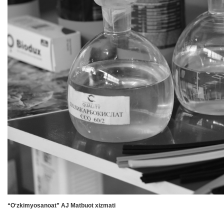
“Oʻzkimyosanoat” AJ Matbuot xizmati