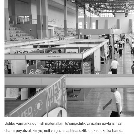
Ushbu yarmarka qurilish materiallari, toʻqimachilik va ipakni qayta ishlash,
charm-poyabzal, kimyo, neft va gaz, mashinasozlik, elektrotexnika hamda