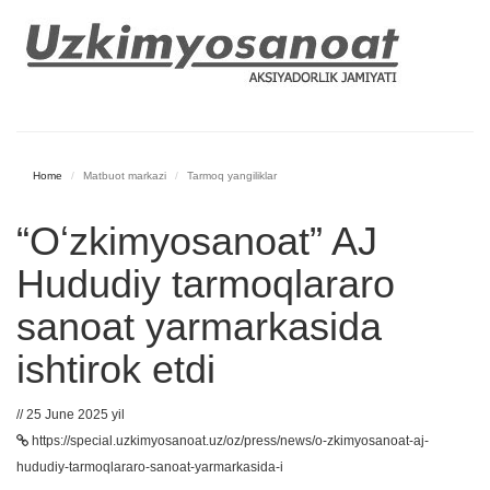
Home
Matbuot markazi
Tarmoq yangiliklar
“Oʻzkimyosanoat” AJ
Hududiy tarmoqlararo
sanoat yarmarkasida
ishtirok etdi
// 25 June 2025 yil
https://special.uzkimyosanoat.uz/oz/press/news/o-zkimyosanoat-aj-
hududiy-tarmoqlararo-sanoat-yarmarkasida-i