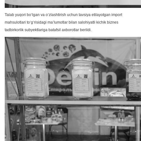
Talab yuqori boʻlgan va oʻzlashtirish uchun tavsiya etilayotgan import
mahsulotlari toʻgʻrisidagi maʼlumotlar bilan salohiyatli kichik biznes
tadbirkorlik subyektlariga batafsil axborotlar berildi.