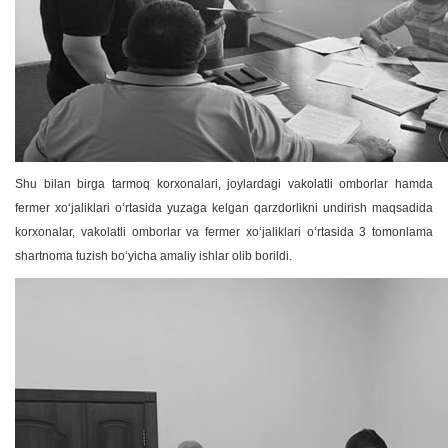
Shu bilan birga tarmoq korxonalari, joylardagi vakolatli omborlar hamda
fermer xoʻjaliklari oʻrtasida yuzaga kelgan qarzdorlikni undirish maqsadida
korxonalar, vakolatli omborlar va fermer xoʻjaliklari oʻrtasida 3 tomonlama
shartnoma tuzish boʻyicha amaliy ishlar olib borildi.