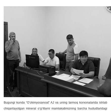
Bugungi kunda “Oʻzkimyosanoat” AJ va uning tarmoq korxonalarida ishlab
chiqarilayotgan mineral oʻgʻitlarni mamlakatimizning barcha hududlaridagi