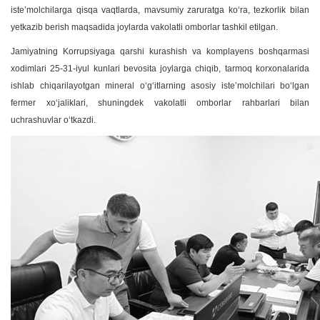
isteʼmolchilarga qisqa vaqtlarda, mavsumiy zaruratga koʻra, tezkorlik bilan
yetkazib berish maqsadida joylarda vakolatli omborlar tashkil etilgan.
Jamiyatning Korrupsiyaga qarshi kurashish va komplayens boshqarmasi
xodimlari 25-31-iyul kunlari bevosita joylarga chiqib, tarmoq korxonalarida
ishlab chiqarilayotgan mineral oʻgʻitlarning asosiy isteʼmolchilari boʻlgan
fermer xoʻjaliklari, shuningdek vakolatli omborlar rahbarlari bilan
uchrashuvlar oʻtkazdi.