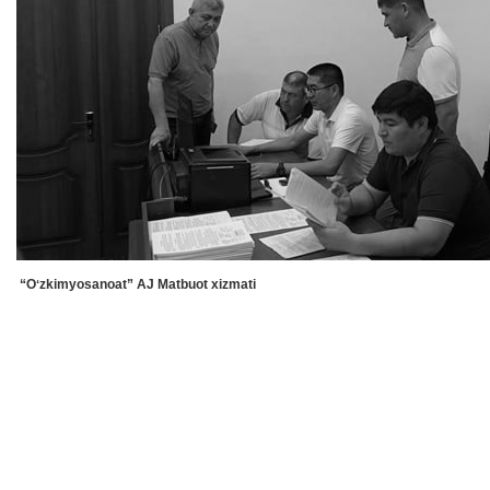
“Oʻzkimyosanoat” AJ Matbuot xizmati