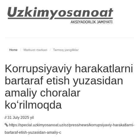
Home
Matbuot markazi
Tarmoq yangiliklar
Korrupsiyaviy harakatlarni
bartaraf etish yuzasidan
amaliy choralar
koʻrilmoqda
// 31 July 2025 yil
https://special.uzkimyosanoat.uz/oz/press/news/korrupsiyaviy-harakatlarni-
bartaraf-etish-yuzasidan-amaliy-c