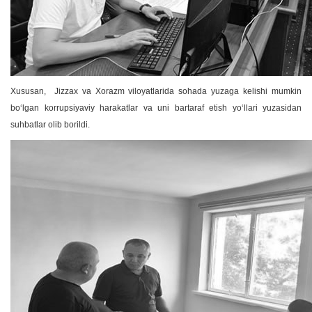
Xususan, Jizzax va Xorazm viloyatlarida sohada yuzaga kelishi mumkin
boʻlgan korrupsiyaviy harakatlar va uni bartaraf etish yoʻllari yuzasidan
suhbatlar olib borildi.