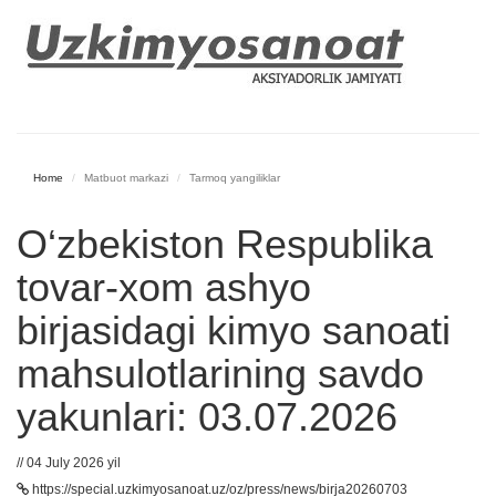
Home
Matbuot markazi
Tarmoq yangiliklar
O‘zbekiston Respublika
tovar-xom ashyo
birjasidagi kimyo sanoati
mahsulotlarining savdo
yakunlari: 03.07.2026
// 04 July 2026 yil
https://special.uzkimyosanoat.uz/oz/press/news/birja20260703