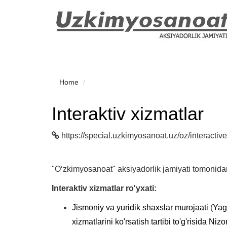
Home
Interaktiv xizmatlar
https://special.uzkimyosanoat.uz/oz/interactive
"O‘zkimyosanoat" aksiyadorlik jamiyati tomonidan 
Interaktiv xizmatlar ro'yxati:
Jismoniy va yuridik shaxslar murojaati
(
Yago
xizmatlarini ko'rsatish tartibi to'g'risida Niz