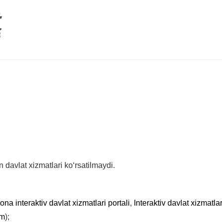
davlat xizmatlari ko‘rsatilmaydi.
na interaktiv davlat xizmatlari portali
,
Interaktiv davlat xizmatla
om
);