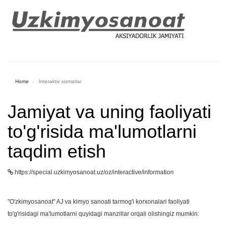
Home
Interaktiv xizmatlar
Jamiyat va uning faoliyati
to'g'risida ma'lumotlarni
taqdim etish
https://special.uzkimyosanoat.uz/oz/interactive/information
"O'zkimyosanoat" AJ va kimyo sanoati tarmog'i korxonalari faoliyati
to'g'risidagi ma'lumotlarni quyidagi manzillar orqali olishingiz mumkin: